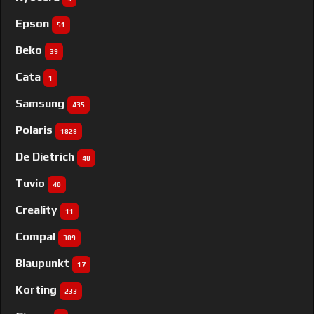
Epson
51
Beko
39
Cata
1
Samsung
435
Polaris
1828
De Dietrich
40
Tuvio
40
Creality
11
Compal
309
Blaupunkt
17
Korting
233