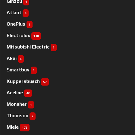
Ginzzu
1
Atlant
4
OnePlus
1
Electrolux
138
Mitsubishi Electric
1
Akai
6
Smartbuy
1
Kuppersbusch
57
Aceline
42
Monsher
1
Thomson
2
Miele
176