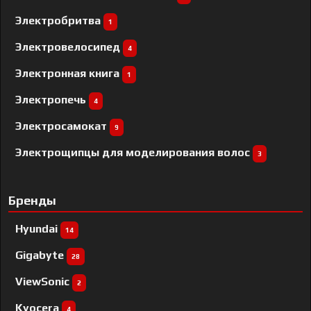
Электробритва
1
Электровелосипед
4
Электронная книга
1
Электропечь
4
Электросамокат
9
Электрощипцы для моделирования волос
3
Бренды
Hyundai
14
Gigabyte
28
ViewSonic
2
Kyocera
4