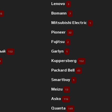
Lenovo
3
Bomann
16
7
Mitsubishi Electric
1
Pioneer
32
Fujitsu
2
ный
Garlyn
132
1
Kuppersberg
9
152
Packard Bell
43
Smartbuy
1
Meizu
13
Asko
116
Quanta
149