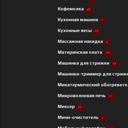
Кофемолка
20
Кухонная машина
7
Кухонные весы
23
Массажная накидка
2
Материнская плата
731
Машинка для стрижки
34
Машинка-триммер для стриж
Микатермический обогреват
Микроволновая печь
17
Миксер
26
Мини-очиститель
1