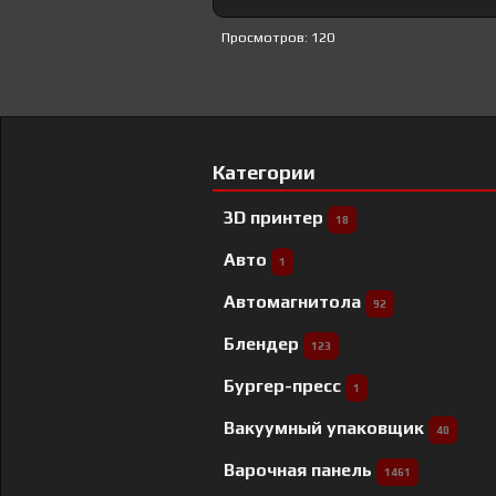
Просмотров: 120
Категории
3D принтер
18
Авто
1
Автомагнитола
92
Блендер
123
Бургер-пресс
1
Вакуумный упаковщик
40
Варочная панель
1461