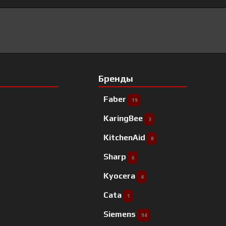
Бренды
Faber
19
KaringBee
3
KitchenAid
8
Sharp
6
Kyocera
4
Cata
1
Siemens
94