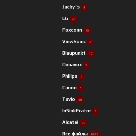
Jacky`s
4
LG
79
Foxconn
18
ViewSonic
2
Blaupunkt
17
Dunavox
1
Philips
1
Canon
1
Tuvio
40
InSinkErator
1
Alcatel
25
Все файлы
6860