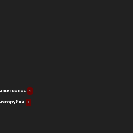
ания волос
1
 мясорубки
1