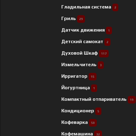
Гладильная система
2
Гриль
29
Датчик движения
1
Детский самокат
2
Духовой Шкаф
117
Измельчитель
3
Ирригатор
15
Йогуртница
1
Компактный отпариватель
19
Кондиционер
5
Кофеварка
50
Кофемашина
32