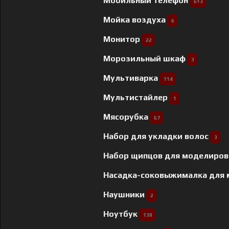
Мобильный телефон
613
Мойка воздуха
6
Монитор
22
Морозильный шкаф
3
Мультиварка
114
Мультистайлер
1
Мясорубка
67
Набор для укладки волос
3
Набор щипцов для моделиров
Насадка-соковыжималка для
Наушники
2
Ноутбук
138