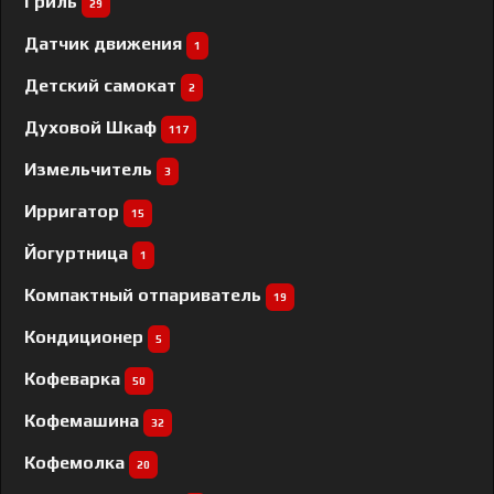
Гриль
29
Датчик движения
1
Детский самокат
2
Духовой Шкаф
117
Измельчитель
3
Ирригатор
15
Йогуртница
1
Компактный отпариватель
19
Кондиционер
5
Кофеварка
50
Кофемашина
32
Кофемолка
20