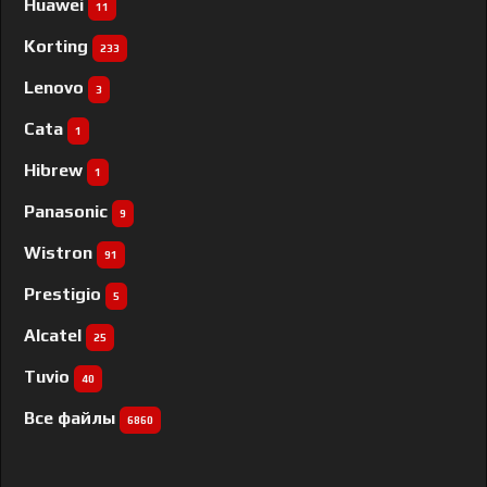
Huawei
11
Korting
233
Lenovo
3
Cata
1
Hibrew
1
Panasonic
9
Wistron
91
Prestigio
5
Alcatel
25
Tuvio
40
Все файлы
6860