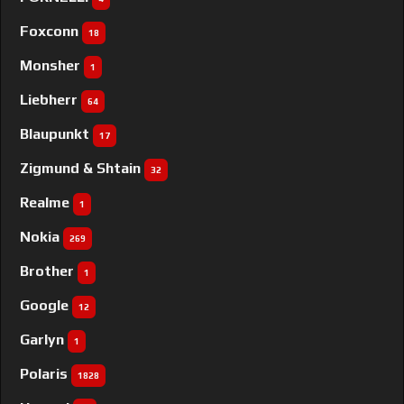
Foxconn
18
Monsher
1
Liebherr
64
Blaupunkt
17
Zigmund & Shtain
32
Realme
1
Nokia
269
Brother
1
Google
12
Garlyn
1
Polaris
1828