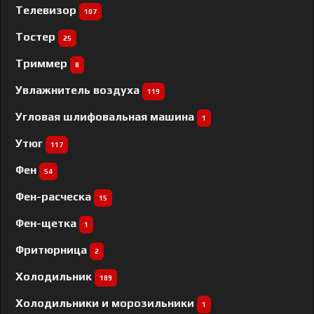
Телевизор
107
Тостер
25
Триммер
8
Увлажнитель воздуха
119
Угловая шлифовальная машина
1
Утюг
117
Фен
54
Фен-расческа
15
Фен-щетка
1
Фритюрница
2
Холодильник
189
Холодильники и морозильники
1