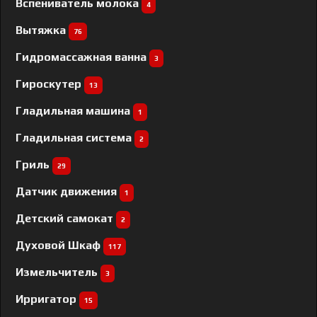
Вспениватель молока
4
Вытяжка
76
Гидромассажная ванна
3
Гироскутер
13
Гладильная машина
1
Гладильная система
2
Гриль
29
Датчик движения
1
Детский самокат
2
Духовой Шкаф
117
Измельчитель
3
Ирригатор
15