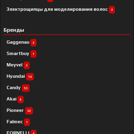
Электрощипцы для моделирования волос
3
Бренды
Gaggenau
2
Smartbuy
1
Meyvel
3
Hyundai
14
Candy
53
Akai
6
Pioneer
32
Falmec
1
FORNELLI
4