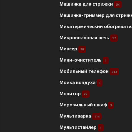
Машинка для стрижки
34
Машинка-триммер для стриж
Микатермический обогреват
Микроволновая печь
17
Миксер
26
Мини-очиститель
1
Мобильный телефон
613
Мойка воздуха
6
Монитор
22
Морозильный шкаф
3
Мультиварка
114
Мультистайлер
1