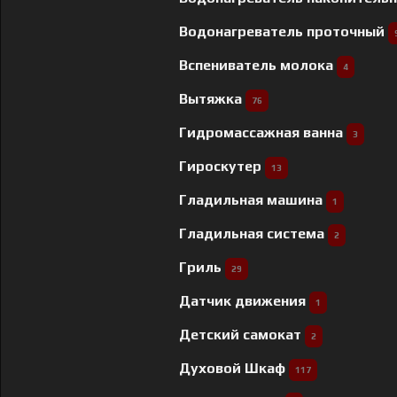
Водонагреватель проточный
Вспениватель молока
4
Вытяжка
76
Гидромассажная ванна
3
Гироскутер
13
Гладильная машина
1
Гладильная система
2
Гриль
29
Датчик движения
1
Детский самокат
2
Духовой Шкаф
117