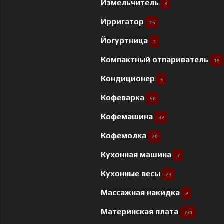
Измельчитель
3
Ирригатор
15
Йогуртница
1
Компактный отпариватель
19
Кондиционер
5
Кофеварка
50
Кофемашина
32
Кофемолка
20
Кухонная машина
7
Кухонные весы
23
Массажная накидка
2
Материнская плата
731