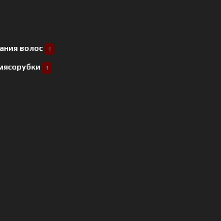
ания волос
1
 мясорубки
1