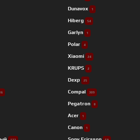
Dunavox
1
Hiberg
54
Garlyn
1
Polar
4
Xiaomi
24
KRUPS
2
Dexp
25
Compal
16
309
Pegatron
8
Acer
1
Canon
1
ный
Sony Ericsson
132
59