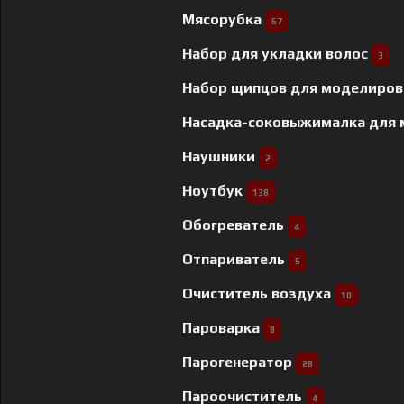
Мясорубка
67
Набор для укладки волос
3
Набор щипцов для моделиров
Насадка-соковыжималка для
Наушники
2
Ноутбук
138
Обогреватель
4
Отпариватель
5
Очиститель воздуха
10
Пароварка
8
Парогенератор
28
Пароочиститель
4