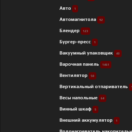
Авто
1
Автомагнитола
92
Блендер
123
Бургер-пресс
1
Вакуумный упаковщик
40
Варочная панель
1461
Вентилятор
50
Вертикальный отпариватель
Весы напольные
64
Винный шкаф
5
Внешний аккумулятор
1
Водонагреватель накопитель