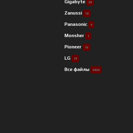
Gigabyte
28
Zanussi
10
Panasonic
9
Monsher
1
Pioneer
32
LG
79
Все файлы
6860