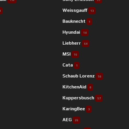
Weissgauff
9
13
Bauknecht
1
Hyundai
14
Liebherr
64
MSI
16
Cata
1
Schaub Lorenz
56
KitchenAid
8
Kuppersbusch
57
KaringBee
3
AEG
26