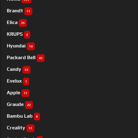
Brandt
11
Elica
39
KRUPS
2
Hyundai
14
Packard Bell
43
Candy
53
Evelux
1
Apple
11
Graude
22
Bambu Lab
8
Creality
11