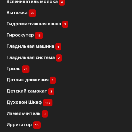
Вспениватель молока
4
Вытяжка
76
Гидромассажная ванна
3
Гироскутер
13
Гладильная машина
1
Гладильная система
2
Гриль
29
Датчик движения
1
Детский самокат
2
Духовой Шкаф
117
Измельчитель
3
Ирригатор
15