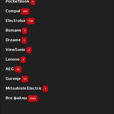
PocketBook
1
Compal
309
Electrolux
138
Bomann
7
Dreame
1
ViewSonic
2
Lenovo
3
AEG
26
Gorenje
15
Mitsubishi Electric
1
Все файлы
6860