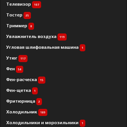
Телевизор
107
Тостер
25
Триммер
8
Увлажнитель воздуха
119
Угловая шлифовальная машина
1
Утюг
117
Фен
54
Фен-расческа
15
Фен-щетка
1
Фритюрница
2
Холодильник
189
Холодильники и морозильники
1