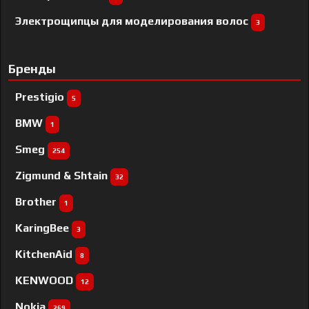
Электрощипцы для моделирования волос
3
Бренды
Prestigio
5
BMW
1
Smeg
254
Zigmund & Shtain
32
Brother
1
KaringBee
3
KitchenAid
8
KENWOOD
12
Nokia
269