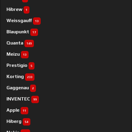
Hibrew
1
Weissgauff
13
Blaupunkt
17
Quanta
149
Meizu
13
Prestigio
5
Korting
233
Gaggenau
2
INVENTEC
99
Apple
11
Hiberg
54