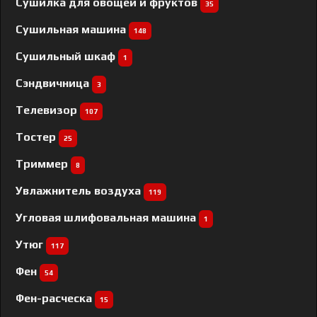
Сушилка для овощей и фруктов
35
Сушильная машина
148
Сушильный шкаф
1
Сэндвичница
3
Телевизор
107
Тостер
25
Триммер
8
Увлажнитель воздуха
119
Угловая шлифовальная машина
1
Утюг
117
Фен
54
Фен-расческа
15