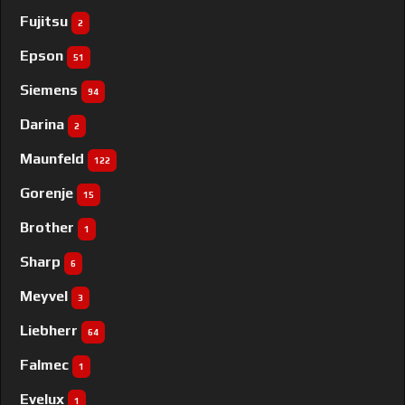
Fujitsu
2
Epson
51
Siemens
94
Darina
2
Maunfeld
122
Gorenje
15
Brother
1
Sharp
6
Meyvel
3
Liebherr
64
Falmec
1
Evelux
1