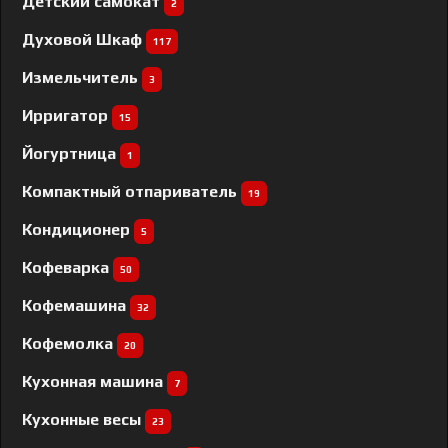
Детский самокат
2
Духовой Шкаф
117
Измельчитель
3
Ирригатор
15
Йогуртница
1
Компактный отпариватель
19
Кондиционер
5
Кофеварка
50
Кофемашина
32
Кофемолка
20
Кухонная машина
7
Кухонные весы
23