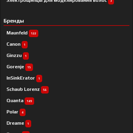
Электрощипцы для моделирования волос
3
Бренды
Maunfeld
122
Canon
1
Ginzzu
1
Gorenje
15
InSinkErator
1
Schaub Lorenz
56
Quanta
149
Polar
4
Dreame
1