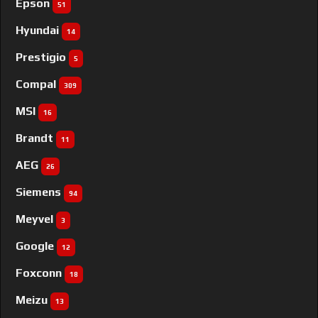
Epson
51
Hyundai
14
Prestigio
5
Compal
309
MSI
16
Brandt
11
AEG
26
Siemens
94
Meyvel
3
Google
12
Foxconn
18
Meizu
13