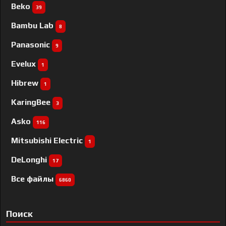
Beko
39
Bambu Lab
8
Panasonic
9
Evelux
1
Hibrew
1
KaringBee
3
Asko
116
Mitsubishi Electric
1
DeLonghi
17
Все файлы
6860
Поиск