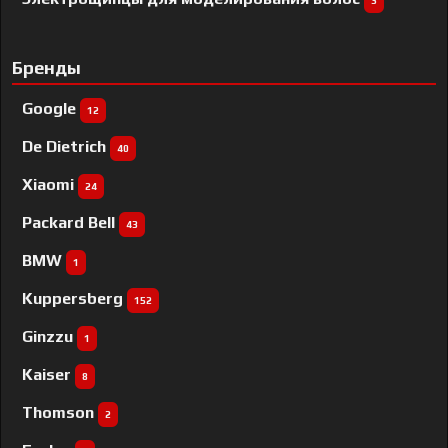
3
Бренды
Google
12
De Dietrich
40
Xiaomi
24
Packard Bell
43
BMW
1
Kuppersberg
152
Ginzzu
1
Kaiser
8
Thomson
2