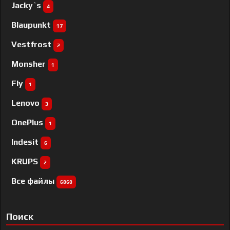
Jacky`s
4
Blaupunkt
17
Vestfrost
2
Monsher
1
Fly
1
Lenovo
3
OnePlus
1
Indesit
6
KRUPS
2
Все файлы
6860
Поиск