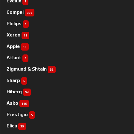
Evelux
1
Compal
309
Philips
1
Xerox
18
Apple
11
Atlant
4
Zigmund & Shtain
32
Sharp
6
Hiberg
54
Asko
116
Prestigio
5
Elica
39