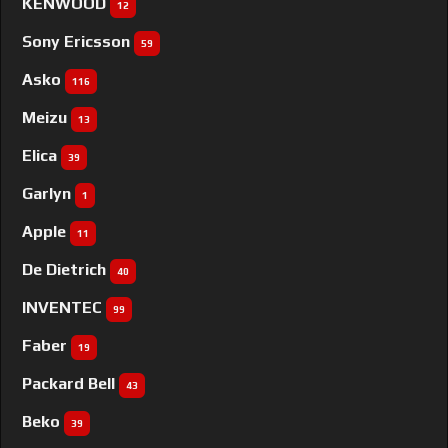
KENWOOD
12
Sony Ericsson
59
Asko
116
Meizu
13
Elica
39
Garlyn
1
Apple
11
De Dietrich
40
INVENTEC
99
Faber
19
Packard Bell
43
Beko
39