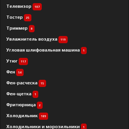
Телевизор
107
Тостер
25
Триммер
8
Увлажнитель воздуха
119
Угловая шлифовальная машина
1
Утюг
117
Фен
54
Фен-расческа
15
Фен-щетка
1
Фритюрница
2
Холодильник
189
Холодильники и морозильники
1