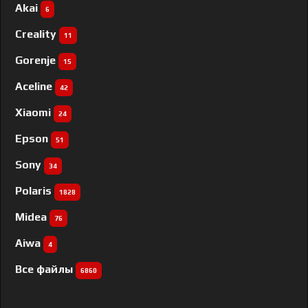
Akai
6
Creality
11
Gorenje
15
Aceline
42
Xiaomi
24
Epson
51
Sony
34
Polaris
1828
Midea
76
Aiwa
4
Все файлы
6860