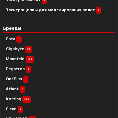
9
Электрощипцы для моделирования волос
3
Бренды
Cata
1
Gigabyte
28
Maunfeld
122
Pegatron
8
OnePlus
1
Atlant
4
Korting
233
Clevo
2