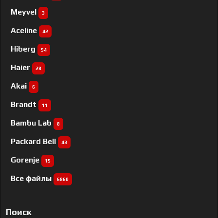
Meyvel
3
Aceline
42
Hiberg
54
Haier
28
Akai
6
Brandt
11
Bambu Lab
8
Packard Bell
43
Gorenje
15
Все файлы
6860
Поиск