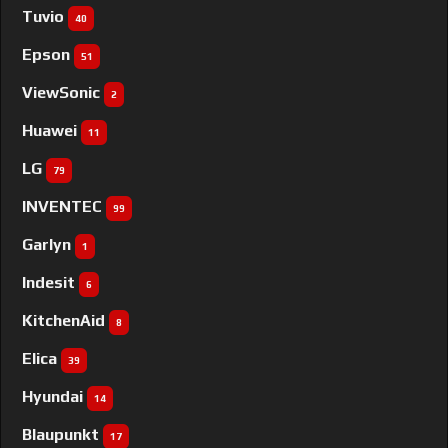
Tuvio
40
Epson
51
ViewSonic
2
Huawei
11
LG
79
INVENTEC
99
Garlyn
1
Indesit
6
KitchenAid
8
Elica
39
Hyundai
14
Blaupunkt
17