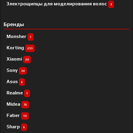
Электрощипцы для моделирования волос
3
Бренды
Monsher
1
Korting
233
Xiaomi
24
Sony
34
Asus
6
Realme
1
Midea
76
Faber
19
Sharp
6