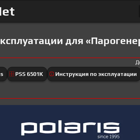
Net
ксплуатации для «Парогенер
Д
is
PSS 6501K
Инструкция по эксплуатации