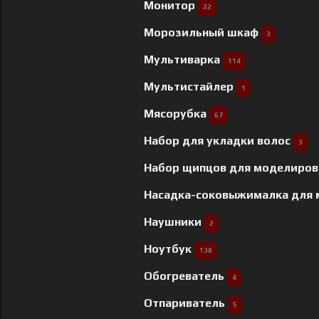
Монитор
22
Морозильный шкаф
3
Мультиварка
114
Мультистайлер
1
Мясорубка
67
Набор для укладки волос
3
Набор щипцов для моделиров
Насадка-соковыжималка для
Наушники
2
Ноутбук
138
Обогреватель
4
Отпариватель
5