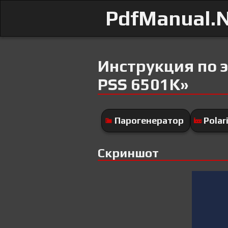
PdfManual.
Инструкция по э
PSS 6501K»
Парогенератор
Polar
Скриншот