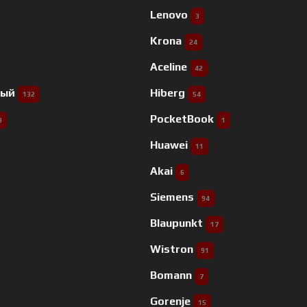
Lenovo
3
Krona
24
Aceline
42
ный
Hiberg
132
54
PocketBook
9
1
Huawei
11
Akai
6
Siemens
94
Blaupunkt
17
Wistron
91
Bomann
7
Gorenje
15