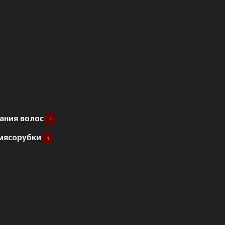
ания волос
1
 мясорубки
1