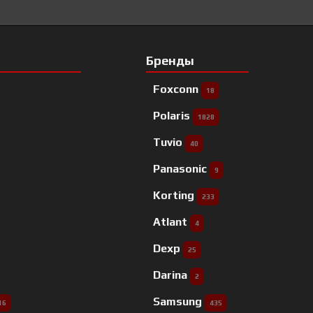
Бренды
Foxconn
18
Polaris
1828
Tuvio
40
Panasonic
9
Korting
233
Atlant
4
Dexp
25
Darina
2
Samsung
16
435