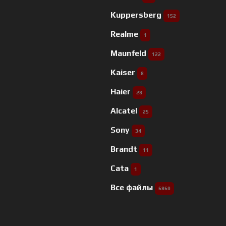
Kuppersberg
152
Realme
1
Maunfeld
122
Kaiser
8
Haier
28
Alcatel
25
Sony
34
Brandt
11
Cata
1
Все файлы
6860