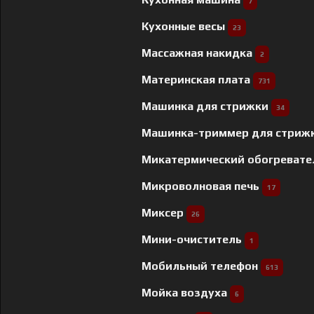
7
Кухонные весы
23
Массажная накидка
2
Материнская плата
731
Машинка для стрижки
34
Машинка-триммер для стриж
Микатермический обогреват
Микроволновая печь
17
Миксер
26
Мини-очиститель
1
Мобильный телефон
613
Мойка воздуха
6