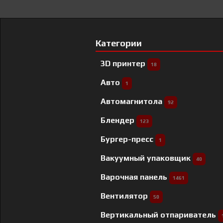
Категории
3D принтер
18
Авто
1
Автомагнитола
92
Блендер
123
Бургер-пресс
1
Вакуумный упаковщик
40
Варочная панель
1461
Вентилятор
50
Вертикальный отпариватель