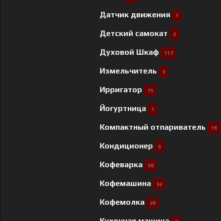
Датчик движения
1
Детский самокат
2
Духовой Шкаф
117
Измельчитель
3
Ирригатор
15
Йогуртница
1
Компактный отпариватель
19
Кондиционер
5
Кофеварка
50
Кофемашина
32
Кофемолка
20
Кухонная машина