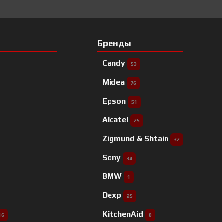
Бренды
Candy
53
Midea
76
Epson
51
Alcatel
25
Zigmund & Shtain
32
Sony
34
BMW
1
Dexp
25
KitchenAid
16
8