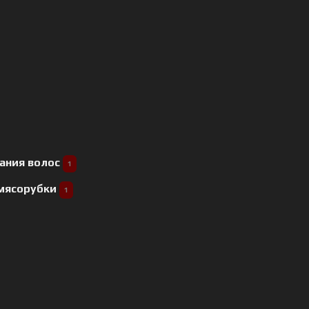
ания волос
1
 мясорубки
1