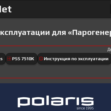
Net
ксплуатации для «Парогенер
Д
is
PSS 7510K
Инструкция по эксплуатации