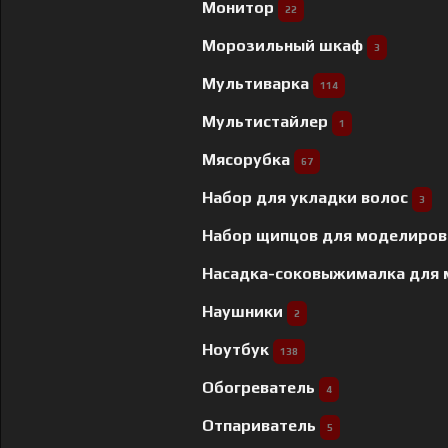
Монитор
22
Морозильный шкаф
3
Мультиварка
114
Мультистайлер
1
Мясорубка
67
Набор для укладки волос
3
Набор щипцов для моделиров
Насадка-соковыжималка для
Наушники
2
Ноутбук
138
Обогреватель
4
Отпариватель
5