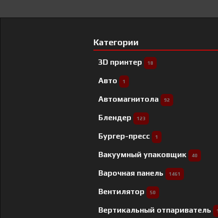
Категории
3D принтер
18
Авто
1
Автомагнитола
92
Блендер
123
Бургер-пресс
1
Вакуумный упаковщик
40
Варочная панель
1461
Вентилятор
50
Вертикальный отпариватель