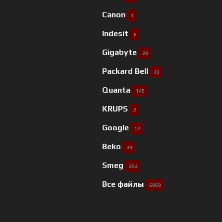
Canon
1
Indesit
6
Gigabyte
28
Packard Bell
43
Quanta
149
KRUPS
2
Google
12
Beko
39
Smeg
254
Все файлы
6860