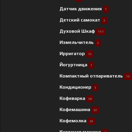
Датчик движения
1
Детский самокат
2
Духовой Шкаф
117
Измельчитель
3
Ирригатор
15
Йогуртница
1
Компактный отпариватель
19
Кондиционер
5
Кофеварка
50
Кофемашина
32
Кофемолка
20
Кухонная машина