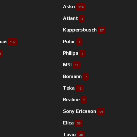
Asko
116
Atlant
4
Kuppersbusch
57
ный
Polar
132
4
Philips
9
1
MSI
16
Bomann
7
Teka
12
Realme
1
Sony Ericsson
59
Elica
39
Tuvio
40