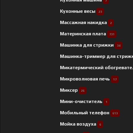
7
Кухонные весы
23
Массажная накидка
2
Материнская плата
731
Машинка для стрижки
34
Машинка-триммер для стриж
Микатермический обогреват
Микроволновая печь
17
Миксер
26
Мини-очиститель
1
Мобильный телефон
613
Мойка воздуха
6