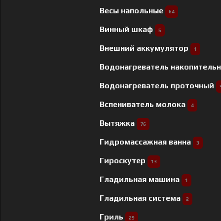
Весы напольные
64
Винный шкаф
5
Внешний аккумулятор
1
Водонагреватель накопитель
Водонагреватель проточный
Вспениватель молока
4
Вытяжка
76
Гидромассажная ванна
3
Гироскутер
13
Гладильная машина
1
Гладильная система
2
Гриль
29