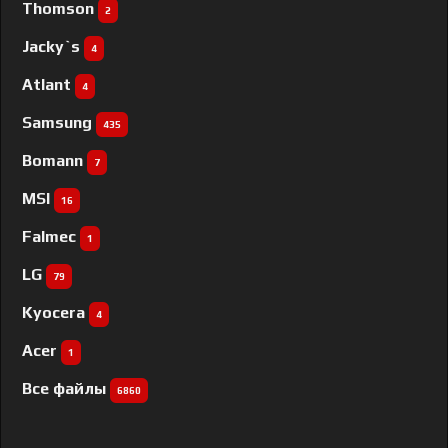
Thomson
2
Jacky`s
4
Atlant
4
Samsung
435
Bomann
7
MSI
16
Falmec
1
LG
79
Kyocera
4
Acer
1
Все файлы
6860