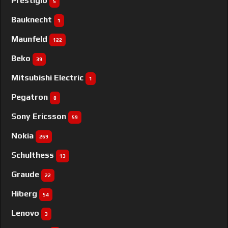
Prestigio
5
Bauknecht
1
Maunfeld
122
Beko
39
Mitsubishi Electric
1
Pegatron
8
Sony Ericsson
59
Nokia
269
Schulthess
13
Graude
22
Hiberg
54
Lenovo
3