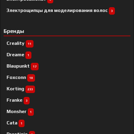
Электрощипцы для моделирования волос
3
Бренды
Creality
11
Dreame
1
Blaupunkt
17
Foxconn
18
Korting
233
Franke
3
Monsher
1
Cata
1