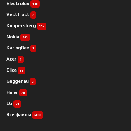
Electrolux
138
Vestfrost
2
Kuppersberg
152
Nokia
269
KaringBee
3
Acer
1
Elica
39
Gaggenau
2
Haier
28
LG
79
Все файлы
6860