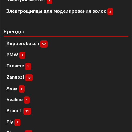
9
Электрощипцы для моделирования волос
3
Бренды
Kuppersbusch
57
BMW
1
Dreame
1
Zanussi
10
Asus
6
Realme
1
Brandt
11
Fly
1