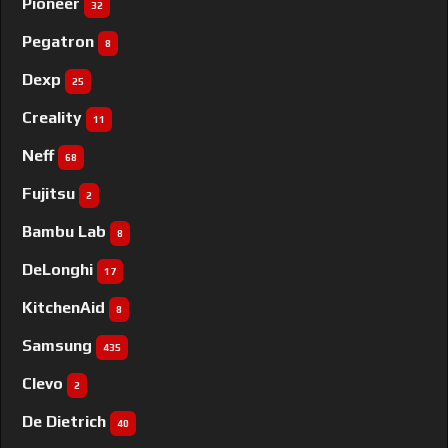
Pioneer
32
Pegatron
8
Dexp
25
Creality
11
Neff
68
Fujitsu
2
Bambu Lab
8
DeLonghi
17
KitchenAid
8
Samsung
435
Clevo
2
De Dietrich
40