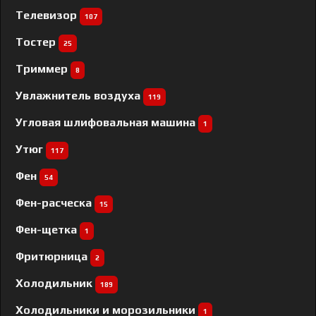
Телевизор
107
Тостер
25
Триммер
8
Увлажнитель воздуха
119
Угловая шлифовальная машина
1
Утюг
117
Фен
54
Фен-расческа
15
Фен-щетка
1
Фритюрница
2
Холодильник
189
Холодильники и морозильники
1