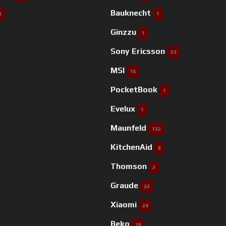
Bauknecht
9
1
Ginzzu
1
Sony Ericsson
59
MSI
16
PocketBook
1
Evelux
1
Maunfeld
122
KitchenAid
8
Thomson
2
Graude
22
Xiaomi
24
Beko
39