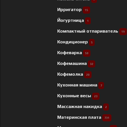
Ирригатор
15
Йогуртница
1
Компактный отпариватель
19
Кондиционер
5
Кофеварка
50
Кофемашина
32
Кофемолка
20
Кухонная машина
7
Кухонные весы
23
Массажная накидка
2
Материнская плата
731