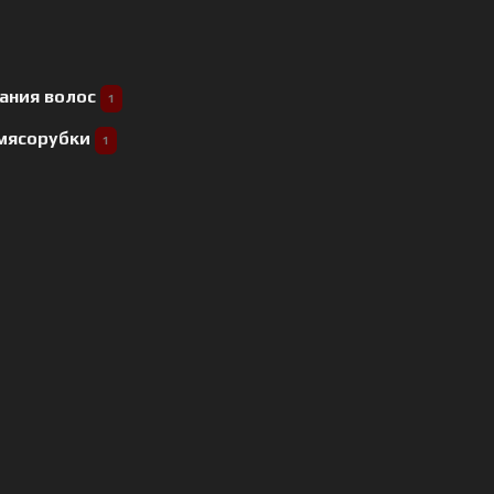
ания волос
1
 мясорубки
1