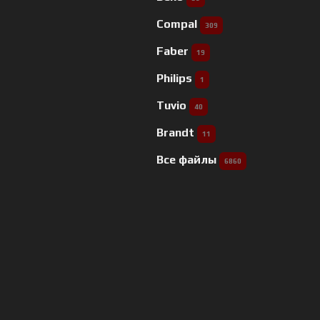
Compal
309
Faber
19
Philips
1
Tuvio
40
Brandt
11
Все файлы
6860