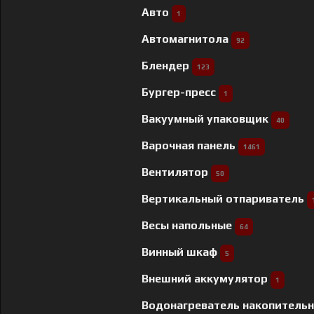
Авто
1
Автомагнитола
92
Блендер
123
Бургер-пресс
1
Вакуумный упаковщик
40
Варочная панель
1461
Вентилятор
50
Вертикальный отпариватель
Весы напольные
64
Винный шкаф
5
Внешний аккумулятор
1
Водонагреватель накопитель