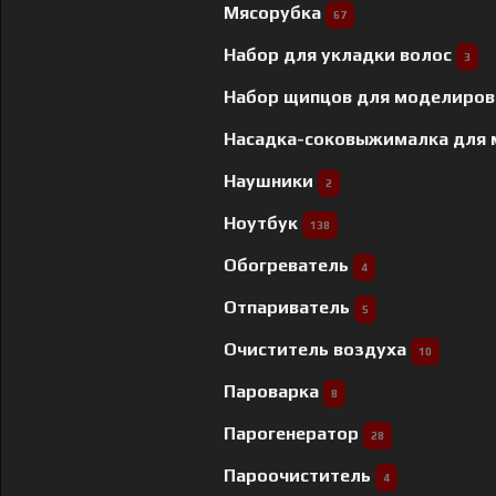
Мясорубка
67
Набор для укладки волос
3
Набор щипцов для моделиров
Насадка-соковыжималка для
Наушники
2
Ноутбук
138
Обогреватель
4
Отпариватель
5
Очиститель воздуха
10
Пароварка
8
Парогенератор
28
Пароочиститель
4