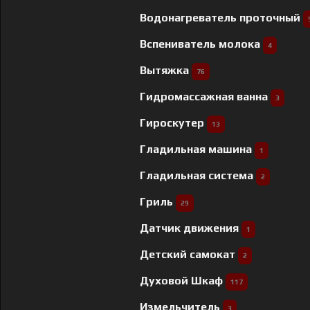
Водонагреватель проточный
Вспениватель молока
4
Вытяжка
76
Гидромассажная ванна
3
Гироскутер
13
Гладильная машина
1
Гладильная система
2
Гриль
29
Датчик движения
1
Детский самокат
2
Духовой Шкаф
117
Измельчитель
3