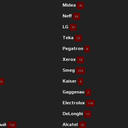
Midea
76
Neff
68
LG
79
Teka
12
Pegatron
8
Xerox
18
Smeg
254
Kaiser
16
8
Gaggenau
2
Electrolux
138
DeLonghi
17
ный
Alcatel
132
25