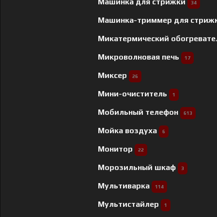
Машинка для стрижки
34
Машинка-триммер для стриж
Микатермический обогреват
Микроволновая печь
17
Миксер
26
Мини-очиститель
1
Мобильный телефон
613
Мойка воздуха
6
Монитор
22
Морозильный шкаф
3
Мультиварка
114
Мультистайлер
1