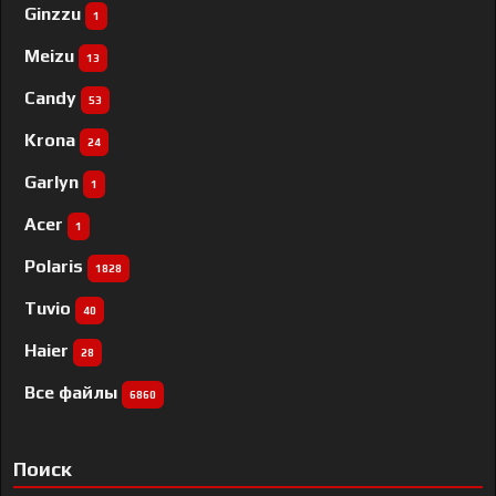
Ginzzu
1
Meizu
13
Candy
53
Krona
24
Garlyn
1
Acer
1
Polaris
1828
Tuvio
40
Haier
28
Все файлы
6860
Поиск