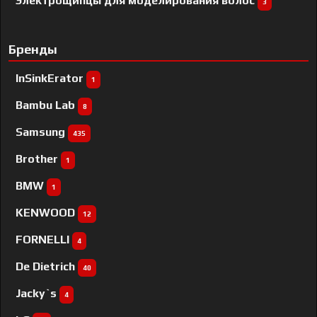
Электрощипцы для моделирования волос
3
Бренды
InSinkErator
1
Bambu Lab
8
Samsung
435
Brother
1
BMW
1
KENWOOD
12
FORNELLI
4
De Dietrich
40
Jacky`s
4