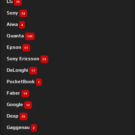
LG
79
Sony
34
Aiwa
4
Quanta
149
Epson
51
Sony Ericsson
59
DeLonghi
17
PocketBook
1
Faber
19
Google
12
Dexp
25
Gaggenau
2