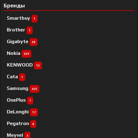
Бренды
Smartbuy
1
Brother
1
Gigabyte
28
Nokia
269
KENWOOD
12
Cata
1
Samsung
435
OnePlus
1
DeLonghi
17
Pegatron
8
Meyvel
3