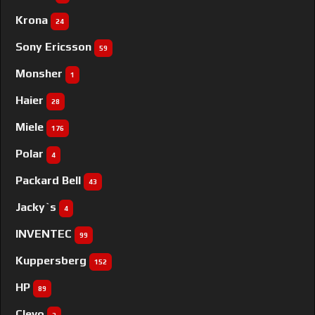
Krona
24
Sony Ericsson
59
Monsher
1
Haier
28
Miele
176
Polar
4
Packard Bell
43
Jacky`s
4
INVENTEC
99
Kuppersberg
152
HP
89
Clevo