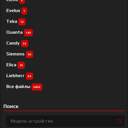
2
Evelux
1
Teka
12
Quanta
149
Candy
53
Siemens
94
Elica
39
Liebherr
64
Все файлы
6860
Поиск