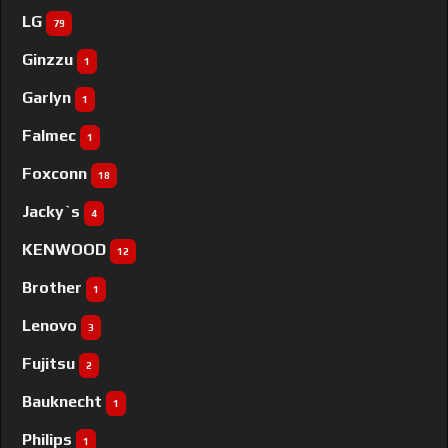
LG
79
Ginzzu
1
Garlyn
1
Falmec
1
Foxconn
18
Jacky`s
4
KENWOOD
12
Brother
1
Lenovo
3
Fujitsu
2
Bauknecht
1
Philips
1