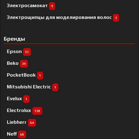
Электросамокат
9
Электрощипцы для моделирования волос
3
Бренды
Epson
51
Beko
39
PocketBook
1
Mitsubishi Electric
1
Evelux
1
Electrolux
138
Liebherr
64
Neff
68