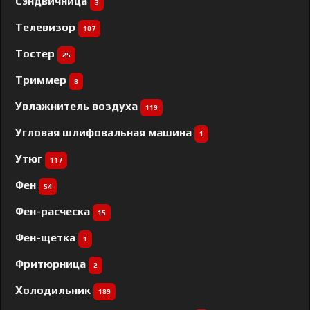
Сэндвичница
3
Телевизор
107
Тостер
25
Триммер
8
Увлажнитель воздуха
119
Угловая шлифовальная машина
1
Утюг
117
Фен
54
Фен-расческа
15
Фен-щетка
1
Фритюрница
2
Холодильник
189