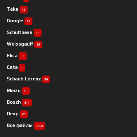
Teka
12
Google
12
Schulthess
13
Weissgauff
13
Elica
39
Cata
1
Schaub Lorenz
56
Meizu
13
Bosch
411
Dexp
25
Все файлы
6860