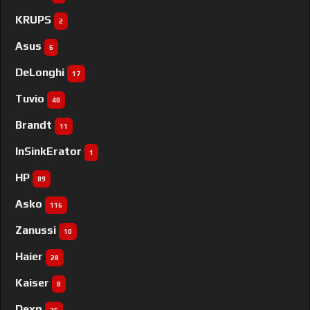
KRUPS
2
Asus
6
DeLonghi
17
Tuvio
40
Brandt
11
InSinkErator
1
HP
89
Asko
116
Zanussi
10
Haier
28
Kaiser
8
Dexp