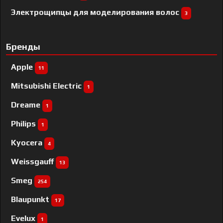
Электрощипцы для моделирования волос
3
Бренды
Apple
11
Mitsubishi Electric
1
Dreame
1
Philips
1
Kyocera
4
Weissgauff
13
Smeg
254
Blaupunkt
17
Evelux
1