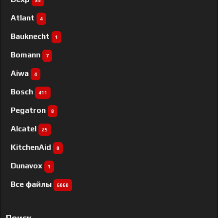
25
Atlant
4
Bauknecht
1
Bomann
7
Aiwa
4
Bosch
411
Pegatron
8
Alcatel
25
KitchenAid
8
Dunavox
1
Все файлы
6860
Поиск