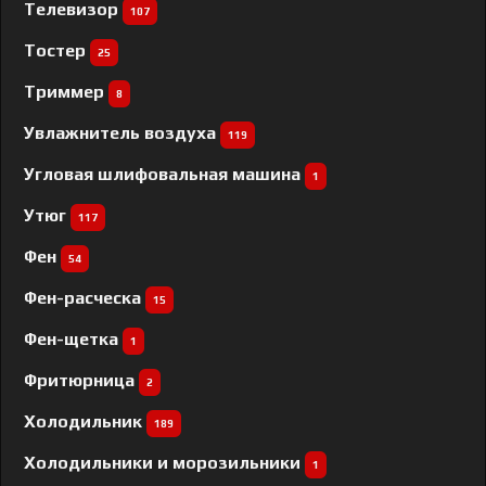
Телевизор
107
Тостер
25
Триммер
8
Увлажнитель воздуха
119
Угловая шлифовальная машина
1
Утюг
117
Фен
54
Фен-расческа
15
Фен-щетка
1
Фритюрница
2
Холодильник
189
Холодильники и морозильники
1