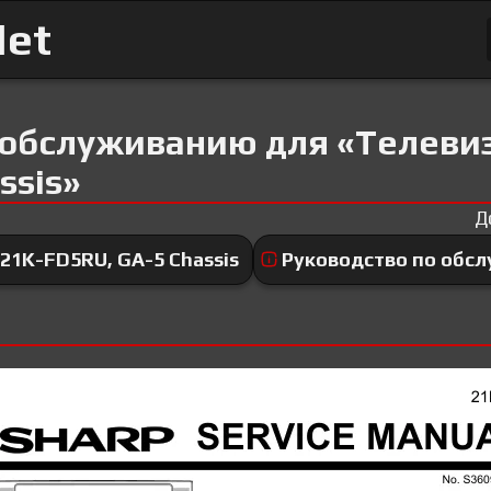
Net
 обслуживанию для «Телевиз
ssis»
Д
21K-FD5RU, GA-5 Chassis
Руководство по обс