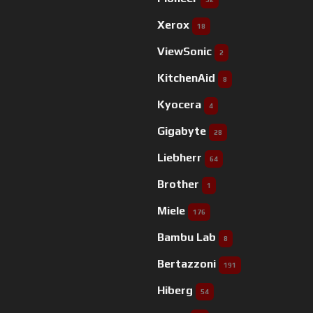
Xerox
18
ViewSonic
2
KitchenAid
8
Kyocera
4
Gigabyte
28
Liebherr
64
Brother
1
Miele
176
Bambu Lab
8
Bertazzoni
191
Hiberg
54