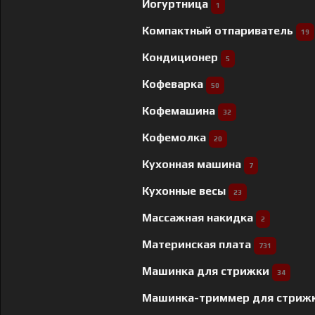
Йогуртница
1
Компактный отпариватель
19
Кондиционер
5
Кофеварка
50
Кофемашина
32
Кофемолка
20
Кухонная машина
7
Кухонные весы
23
Массажная накидка
2
Материнская плата
731
Машинка для стрижки
34
Машинка-триммер для стриж