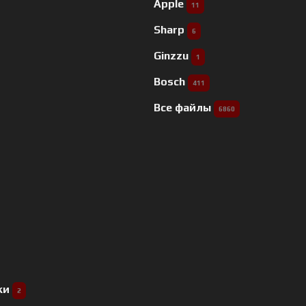
Apple
11
Sharp
6
Ginzzu
1
Bosch
411
Все файлы
6860
ки
2