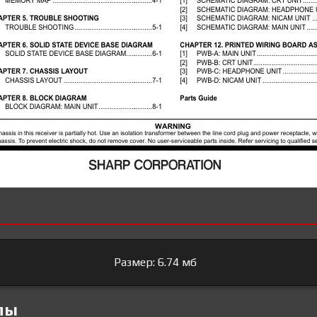
Размер: 6.74 мб
лы