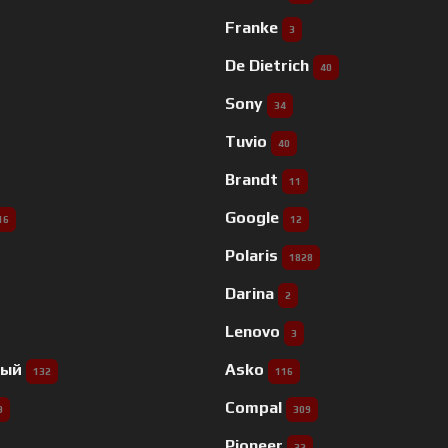
Franke
3
De Dietrich
40
Sony
34
Tuvio
40
Brandt
11
Google
16
12
Polaris
1828
Darina
2
Lenovo
3
ный
Asko
132
116
Compal
9
309
Pioneer
32