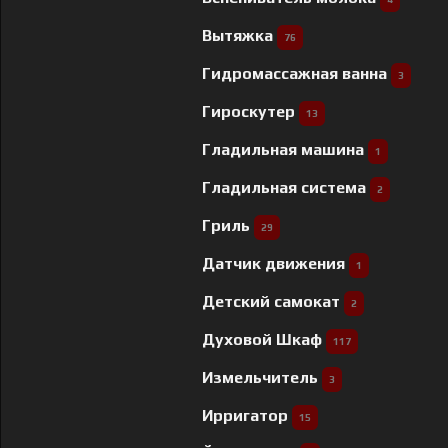
Вытяжка
76
Гидромассажная ванна
3
Гироскутер
13
Гладильная машина
1
Гладильная система
2
Гриль
29
Датчик движения
1
Детский самокат
2
Духовой Шкаф
117
Измельчитель
3
Ирригатор
15