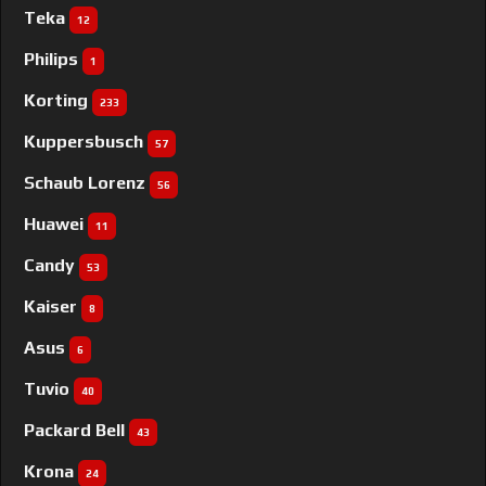
Teka
12
Philips
1
Korting
233
Kuppersbusch
57
Schaub Lorenz
56
Huawei
11
Candy
53
Kaiser
8
Asus
6
Tuvio
40
Packard Bell
43
Krona
24