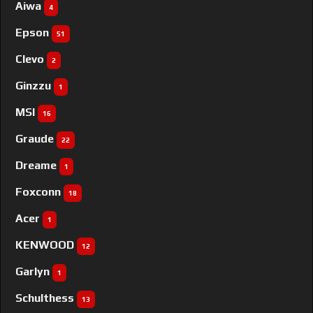
Aiwa
4
Epson
51
Clevo
2
Ginzzu
1
MSI
16
Graude
22
Dreame
1
Foxconn
18
Acer
1
KENWOOD
12
Garlyn
1
Schulthess
13