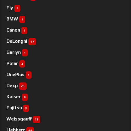
Fly
1
BMW
1
Canon
1
DeLonghi
17
Garlyn
1
Polar
4
OnePlus
1
Dexp
25
Kaiser
8
Fujitsu
2
Weissgauff
13
Liebherr
64