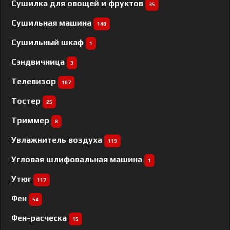
Сушилка для овощей и фруктов
35
Сушильная машина
148
Сушильный шкаф
1
Сэндвичница
3
Телевизор
107
Тостер
25
Триммер
8
Увлажнитель воздуха
119
Угловая шлифовальная машина
1
Утюг
117
Фен
54
Фен-расческа
15