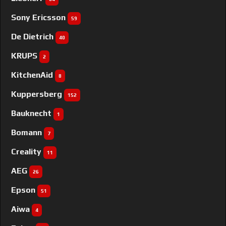
Sony Ericsson
59
De Dietrich
40
KRUPS
2
KitchenAid
8
Kuppersberg
152
Bauknecht
1
Bomann
7
Creality
11
AEG
26
Epson
51
Aiwa
4