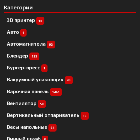
Категории
3D принтер
18
Авто
1
Автомагнитола
92
Блендер
123
Бургер-пресс
1
Вакуумный упаковщик
40
Варочная панель
1461
Вентилятор
50
Вертикальный отпариватель
16
Весы напольные
64
Винный шкаф
5