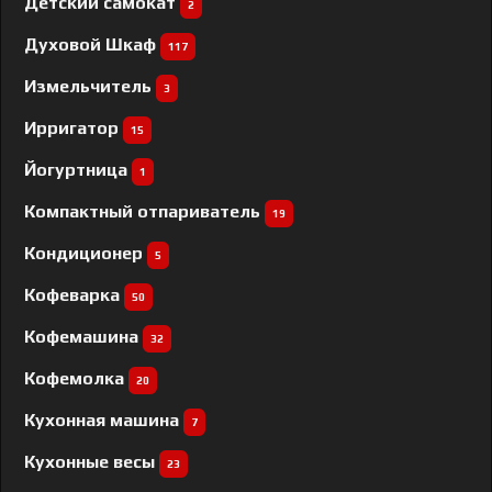
Детский самокат
2
Духовой Шкаф
117
Измельчитель
3
Ирригатор
15
Йогуртница
1
Компактный отпариватель
19
Кондиционер
5
Кофеварка
50
Кофемашина
32
Кофемолка
20
Кухонная машина
7
Кухонные весы
23