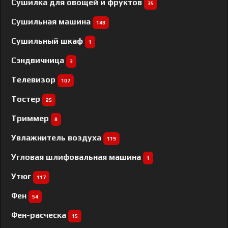
Сушилка для овощей и фруктов
35
Сушильная машина
148
Сушильный шкаф
1
Сэндвичница
3
Телевизор
107
Тостер
25
Триммер
8
Увлажнитель воздуха
119
Угловая шлифовальная машина
1
Утюг
117
Фен
54
Фен-расческа
15