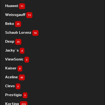
Huawei
11
Weissgauff
13
Beko
39
Schaub Lorenz
56
Dexp
25
Jacky`s
4
ViewSonic
2
Kaiser
8
Aceline
42
Clevo
2
Prestigio
5
Korting
233