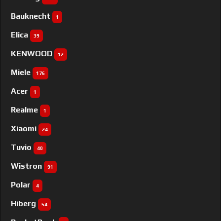
Bauknecht
1
Elica
39
KENWOOD
12
Miele
176
Acer
1
Realme
1
Xiaomi
24
Tuvio
40
Wistron
91
Polar
4
Hiberg
54