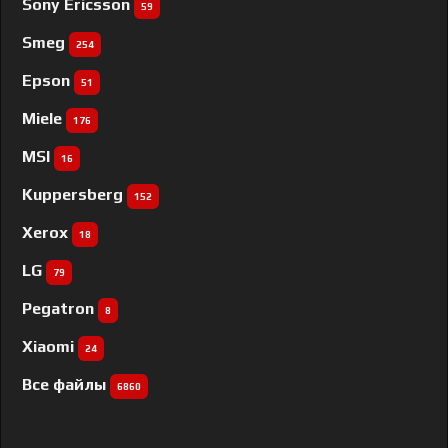
Sony Ericsson
59
Smeg
254
Epson
51
Miele
176
MSI
16
Kuppersberg
152
Xerox
18
LG
79
Pegatron
8
Xiaomi
24
Все файлы
6860