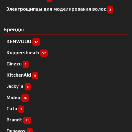
Электрощипцы для моделирования волос
3
Бренды
KENWOOD
12
Kuppersbusch
57
Ginzzu
1
KitchenAid
8
Jacky`s
4
Midea
76
Cata
1
Brandt
11
Dunavox
1