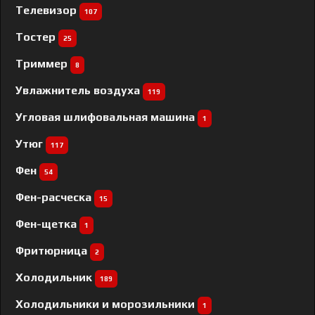
Телевизор
107
Тостер
25
Триммер
8
Увлажнитель воздуха
119
Угловая шлифовальная машина
1
Утюг
117
Фен
54
Фен-расческа
15
Фен-щетка
1
Фритюрница
2
Холодильник
189
Холодильники и морозильники
1