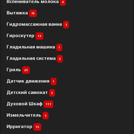
Вспениватель молока
4
Вытяжка
76
Гидромассажная ванна
3
Гироскутер
13
Гладильная машина
1
Гладильная система
2
Гриль
29
Датчик движения
1
Детский самокат
2
Духовой Шкаф
117
Измельчитель
3
Ирригатор
15