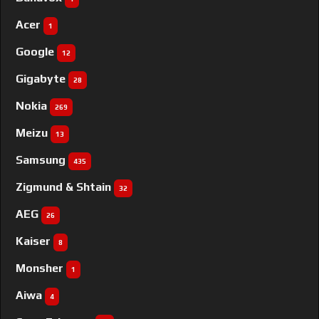
Acer
1
Google
12
Gigabyte
28
Nokia
269
Meizu
13
Samsung
435
Zigmund & Shtain
32
AEG
26
Kaiser
8
Monsher
1
Aiwa
4