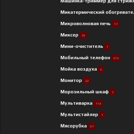
Машинка-триммер для стриж
Микатермический обогреват
Микроволновая печь
17
Миксер
26
Мини-очиститель
1
Мобильный телефон
613
Мойка воздуха
6
Монитор
22
Морозильный шкаф
3
Мультиварка
114
Мультистайлер
1
Мясорубка
67