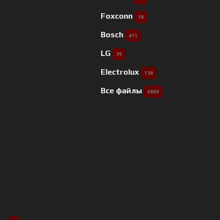
Foxconn
18
Bosch
411
LG
79
Electrolux
138
Все файлы
6860