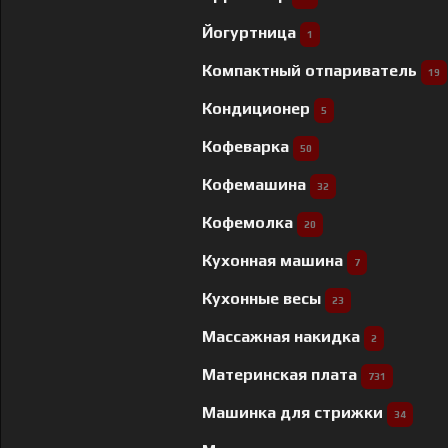
Йогуртница
1
Компактный отпариватель
19
Кондиционер
5
Кофеварка
50
Кофемашина
32
Кофемолка
20
Кухонная машина
7
Кухонные весы
23
Массажная накидка
2
Материнская плата
731
Машинка для стрижки
34