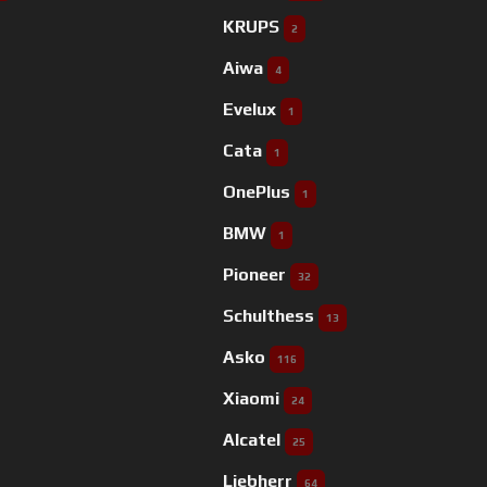
KRUPS
2
Aiwa
4
Evelux
1
Cata
1
OnePlus
1
BMW
1
Pioneer
32
Schulthess
13
Asko
116
Xiaomi
24
Alcatel
25
Liebherr
64