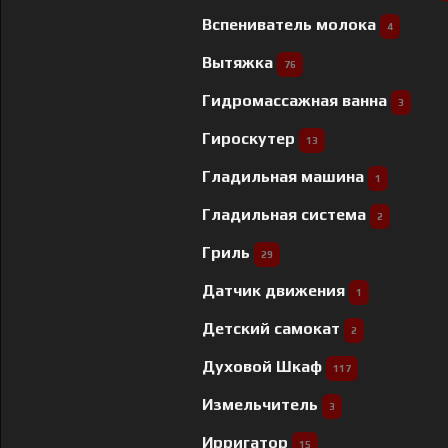
Вспениватель молока
4
Вытяжка
76
Гидромассажная ванна
3
Гироскутер
13
Гладильная машина
1
Гладильная система
2
Гриль
29
Датчик движения
1
Детский самокат
2
Духовой Шкаф
117
Измельчитель
3
Ирригатор
15