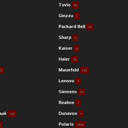
Tuvio
40
Ginzzu
1
Packard Bell
43
Sharp
6
Kaiser
8
Haier
28
Maunfeld
16
122
Lenovo
3
Siemens
94
Realme
1
ный
Dunavox
132
1
Polaris
9
1828