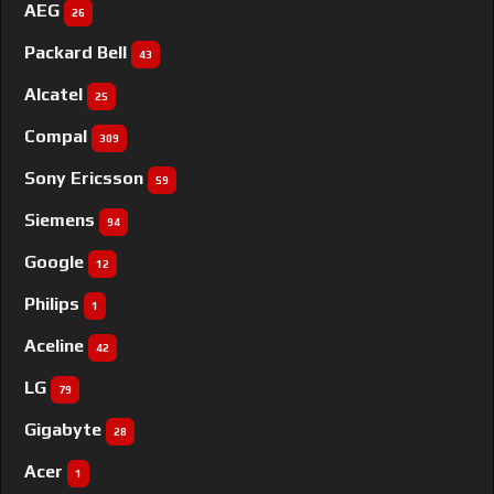
AEG
26
Packard Bell
43
Alcatel
25
Compal
309
Sony Ericsson
59
Siemens
94
Google
12
Philips
1
Aceline
42
LG
79
Gigabyte
28
Acer
1