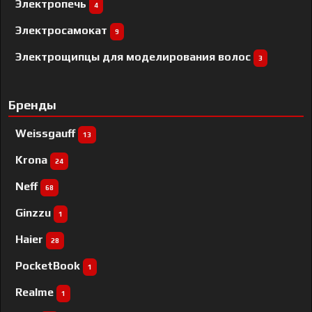
Электропечь
4
Электросамокат
9
Электрощипцы для моделирования волос
3
Бренды
Weissgauff
13
Krona
24
Neff
68
Ginzzu
1
Haier
28
PocketBook
1
Realme
1