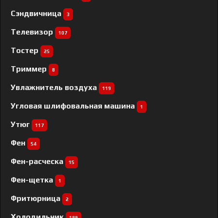
Сэндвичница
3
Телевизор
107
Тостер
25
Триммер
8
Увлажнитель воздуха
119
Угловая шлифовальная машина
1
Утюг
117
Фен
54
Фен-расческа
15
Фен-щетка
1
Фритюрница
2
Холодильник
189