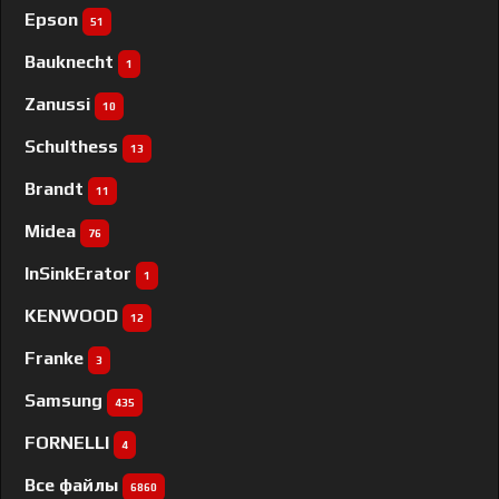
Epson
51
Bauknecht
1
Zanussi
10
Schulthess
13
Brandt
11
Midea
76
InSinkErator
1
KENWOOD
12
Franke
3
Samsung
435
FORNELLI
4
Все файлы
6860