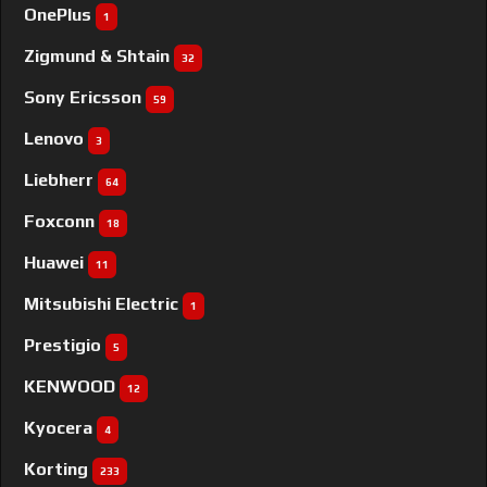
OnePlus
1
Zigmund & Shtain
32
Sony Ericsson
59
Lenovo
3
Liebherr
64
Foxconn
18
Huawei
11
Mitsubishi Electric
1
Prestigio
5
KENWOOD
12
Kyocera
4
Korting
233