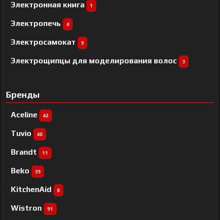
Электронная книга
1
Электропечь
4
Электросамокат
9
Электрощипцы для моделирования волос
3
Бренды
Aceline
42
Tuvio
40
Brandt
11
Beko
39
KitchenAid
8
Wistron
91