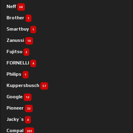
Neff
68
Brother
1
Smartbuy
1
Zanussi
10
Fujitsu
2
FORNELLI
4
Philips
1
Kuppersbusch
57
Google
12
Pioneer
32
Jacky`s
4
Compal
309