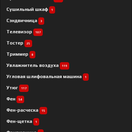
Сушильный шкаф
1
Сэндвичница
3
Телевизор
107
Тостер
25
Триммер
8
Увлажнитель воздуха
119
Угловая шлифовальная машина
1
Утюг
117
Фен
54
Фен-расческа
15
Фен-щетка
1