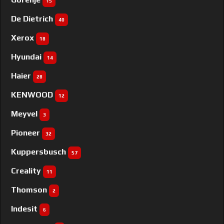
15
De Dietrich
40
Xerox
18
Hyundai
14
Haier
28
KENWOOD
12
Meyvel
3
Pioneer
32
Kuppersbusch
57
Creality
11
Thomson
2
Indesit
6