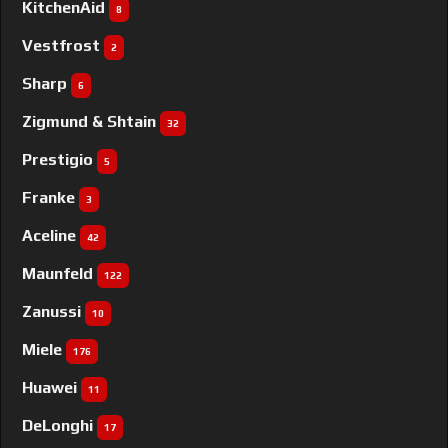
KitchenAid
8
Vestfrost
2
Sharp
6
Zigmund & Shtain
32
Prestigio
5
Franke
3
Aceline
42
Maunfeld
122
Zanussi
10
Miele
176
Huawei
11
DeLonghi
17