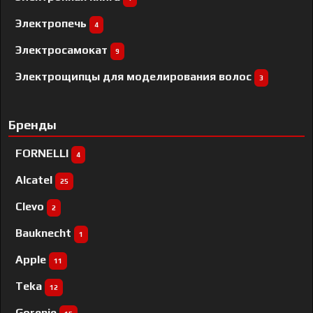
Электропечь
4
Электросамокат
9
Электрощипцы для моделирования волос
3
Бренды
FORNELLI
4
Alcatel
25
Clevo
2
Bauknecht
1
Apple
11
Teka
12
Gorenje