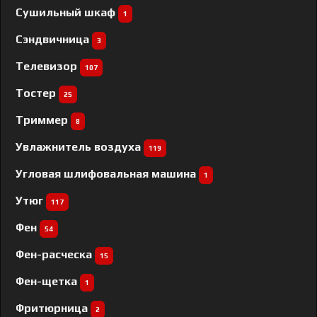
Сушильный шкаф
1
Сэндвичница
3
Телевизор
107
Тостер
25
Триммер
8
Увлажнитель воздуха
119
Угловая шлифовальная машина
1
Утюг
117
Фен
54
Фен-расческа
15
Фен-щетка
1
Фритюрница
2