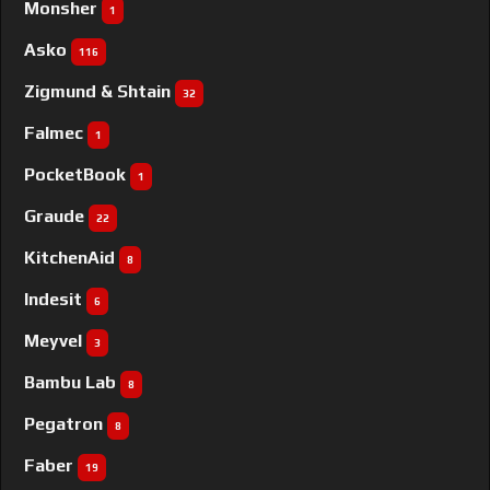
Monsher
1
Asko
116
Zigmund & Shtain
32
Falmec
1
PocketBook
1
Graude
22
KitchenAid
8
Indesit
6
Meyvel
3
Bambu Lab
8
Pegatron
8
Faber
19