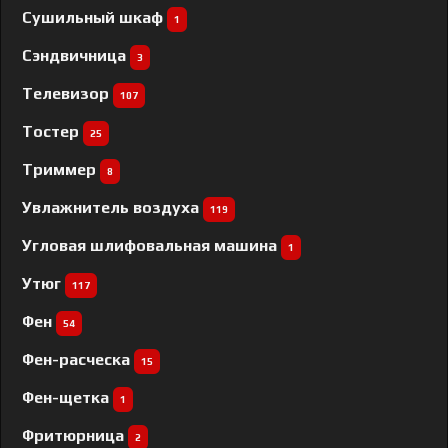
Сушильный шкаф
1
Сэндвичница
3
Телевизор
107
Тостер
25
Триммер
8
Увлажнитель воздуха
119
Угловая шлифовальная машина
1
Утюг
117
Фен
54
Фен-расческа
15
Фен-щетка
1
Фритюрница
2