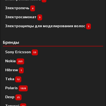
Электропечь
4
Электросамокат
9
Электрощипцы для моделирования волос
3
Бренды
Sony Ericsson
59
Nokia
269
Hibrew
1
Teka
12
Polaris
1828
Dexp
25
Zanussi