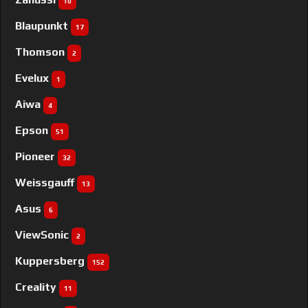
10
Blaupunkt
17
Thomson
2
Evelux
1
Aiwa
4
Epson
51
Pioneer
32
Weissgauff
13
Asus
6
ViewSonic
2
Kuppersberg
152
Creality
11