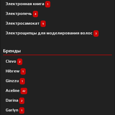
Электронная книга
1
Электропечь
4
Электросамокат
9
Электрощипцы для моделирования волос
3
Бренды
Clevo
2
Hibrew
1
Ginzzu
1
Aceline
42
Darina
2
Garlyn
1