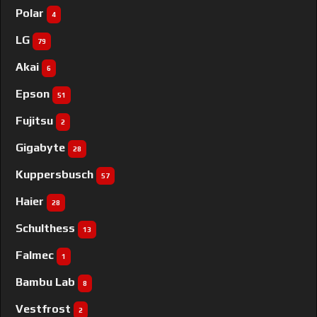
Polar
4
LG
79
Akai
6
Epson
51
Fujitsu
2
Gigabyte
28
Kuppersbusch
57
Haier
28
Schulthess
13
Falmec
1
Bambu Lab
8
Vestfrost
2