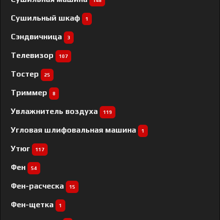
148
Сушильный шкаф
1
Сэндвичница
3
Телевизор
107
Тостер
25
Триммер
8
Увлажнитель воздуха
119
Угловая шлифовальная машина
1
Утюг
117
Фен
54
Фен-расческа
15
Фен-щетка
1