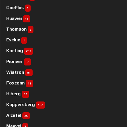
OnePlus
1
Huawei
11
Thomson
2
Evelux
1
Korting
233
Pioneer
32
Wistron
91
Foxconn
18
Hiberg
54
Kuppersberg
152
Alcatel
25
Meyvel
3