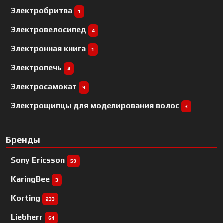
Электробритва
1
Электровелосипед
4
Электронная книга
1
Электропечь
4
Электросамокат
9
Электрощипцы для моделирования волос
3
Бренды
Sony Ericsson
59
KaringBee
3
Korting
233
Liebherr
64