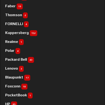
Faber
19
Thomson
2
FORNELLI
4
Kuppersberg
152
Realme
1
Polar
4
Packard Bell
43
Lenovo
3
Blaupunkt
17
Foxconn
18
PocketBook
1
HP
89