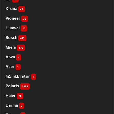
Krona
24
Pioneer
32
Huawei
11
Bosch
411
Miele
176
Aiwa
4
Acer
1
InSinkErator
1
Polaris
1828
Haier
28
Darina
2