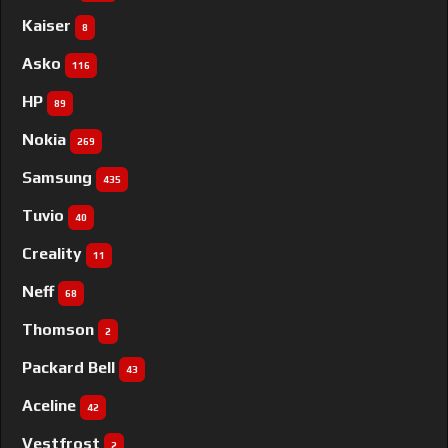
Kaiser
8
Asko
116
HP
89
Nokia
269
Samsung
435
Tuvio
40
Creality
11
Neff
68
Thomson
2
Packard Bell
43
Aceline
42
Vestfrost
2