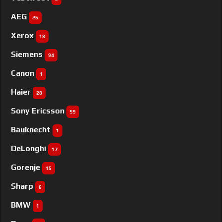
AEG
26
Xerox
18
Siemens
94
Canon
1
Haier
28
Sony Ericsson
59
Bauknecht
1
DeLonghi
17
Gorenje
15
Sharp
6
BMW
1