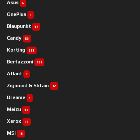
Asus
6
OnePlus
1
Blaupunkt
17
Candy
53
Korting
233
Bertazzoni
191
Atlant
4
Zigmund & Shtain
32
Dreame
1
Meizu
13
Xerox
18
MSI
16