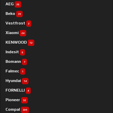
AEG
26
Beko
39
Vestfrost
2
Xiaomi
24
KENWOOD
12
Indesit
6
Bomann
7
Falmec
1
Hyundai
14
FORNELLI
4
Pioneer
32
Compal
309