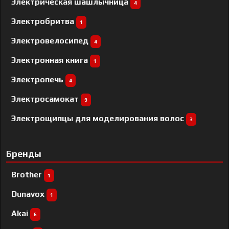
Электрическая шашлычница
4
Электробритва
1
Электровелосипед
4
Электронная книга
1
Электропечь
4
Электросамокат
9
Электрощипцы для моделирования волос
3
Бренды
Brother
1
Dunavox
1
Akai
6