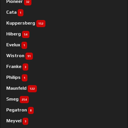
Pioneer
32
Cata
1
Kuppersberg
152
Hiberg
54
Evelux
1
Wistron
91
Franke
3
Philips
1
Maunfeld
122
Smeg
254
Pegatron
8
Meyvel
3