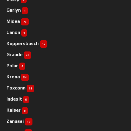
Garlyn
1
Midea
76
Canon
1
Kuppersbusch
57
Graude
22
Polar
4
Krona
24
Foxconn
18
Indesit
6
Kaiser
8
Zanussi
10