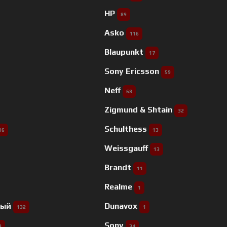
HP
89
Asko
116
Blaupunkt
17
Sony Ericsson
59
Neff
68
Zigmund & Shtain
32
Schulthess
16
13
Weissgauff
13
Brandt
11
Realme
1
ный
Dunavox
132
1
Sony
9
34