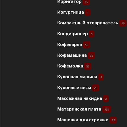
Ирригатор
15
Йогуртница
1
Компактный отпариватель
19
Кондиционер
5
Кофеварка
50
Кофемашина
32
Кофемолка
20
Кухонная машина
7
Кухонные весы
23
Массажная накидка
2
Материнская плата
731
Машинка для стрижки
34