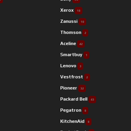
Xerox
18
Zanussi
10
Thomson
2
Aceline
42
Smartbuy
1
Lenovo
3
Vestfrost
2
Pioneer
32
Packard Bell
43
Pegatron
8
KitchenAid
8