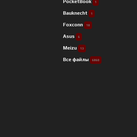
PocketBook
1
Bauknecht
1
Foxconn
18
Asus
6
Meizu
13
Все файлы
6860