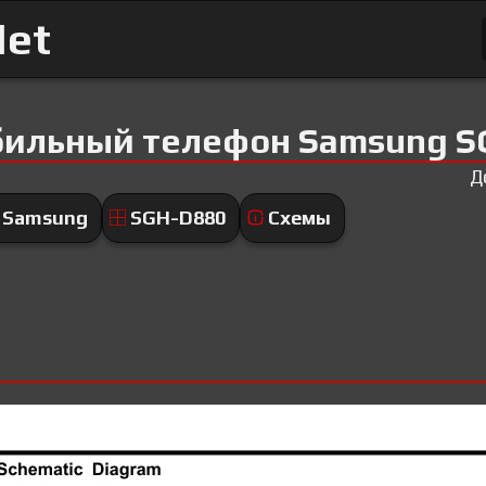
Net
бильный телефон Samsung S
Д
Samsung
SGH-D880
Схемы