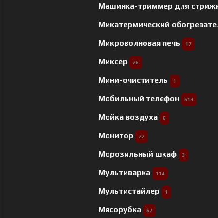
Машинка-триммер для стриж
Микатермический обогреват
Микроволновая печь
17
Миксер
26
Мини-очиститель
1
Мобильный телефон
613
Мойка воздуха
6
Монитор
22
Морозильный шкаф
3
Мультиварка
114
Мультистайлер
1
Мясорубка
67