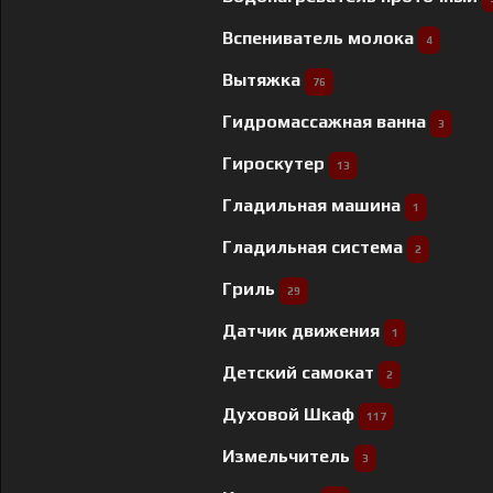
Вспениватель молока
4
Вытяжка
76
Гидромассажная ванна
3
Гироскутер
13
Гладильная машина
1
Гладильная система
2
Гриль
29
Датчик движения
1
Детский самокат
2
Духовой Шкаф
117
Измельчитель
3