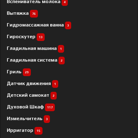
Вспениватель молока
4
Вытяжка
76
Гидромассажная ванна
3
Гироскутер
13
Гладильная машина
1
Гладильная система
2
Гриль
29
Датчик движения
1
Детский самокат
2
Духовой Шкаф
117
Измельчитель
3
Ирригатор
15