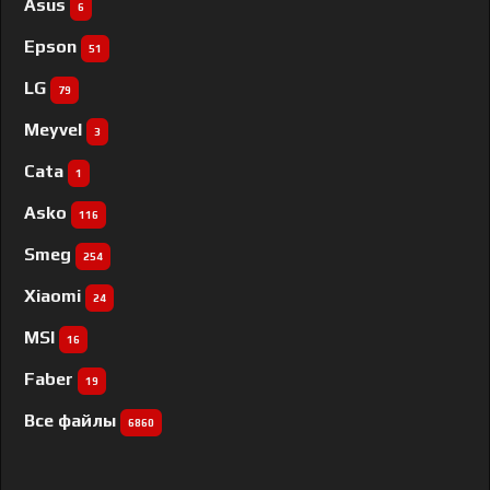
Asus
6
Epson
51
LG
79
Meyvel
3
Cata
1
Asko
116
Smeg
254
Xiaomi
24
MSI
16
Faber
19
Все файлы
6860