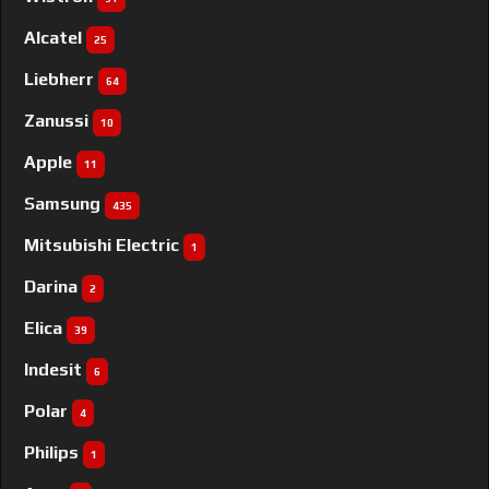
Alcatel
25
Liebherr
64
Zanussi
10
Apple
11
Samsung
435
Mitsubishi Electric
1
Darina
2
Elica
39
Indesit
6
Polar
4
Philips
1