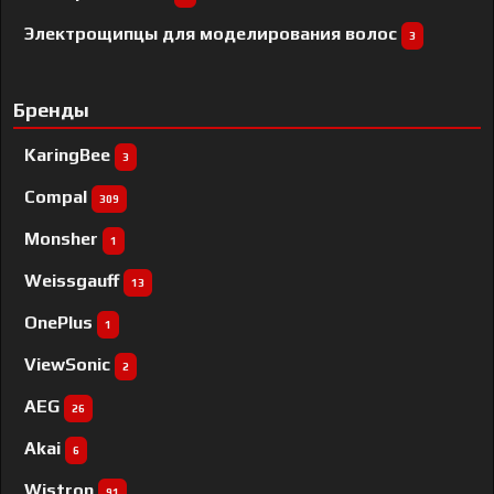
Электрощипцы для моделирования волос
3
Бренды
KaringBee
3
Compal
309
Monsher
1
Weissgauff
13
OnePlus
1
ViewSonic
2
AEG
26
Akai
6
Wistron
91