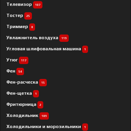
Телевизор
107
Тостер
25
Триммер
8
Увлажнитель воздуха
119
Угловая шлифовальная машина
1
Утюг
117
Фен
54
Фен-расческа
15
Фен-щетка
1
Фритюрница
2
Холодильник
189
Холодильники и морозильники
1