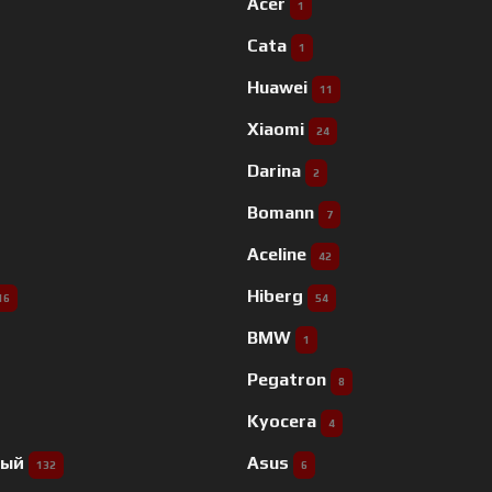
Acer
1
Cata
1
Huawei
11
Xiaomi
24
Darina
2
Bomann
7
Aceline
42
Hiberg
16
54
BMW
1
Pegatron
8
Kyocera
4
ный
Asus
132
6