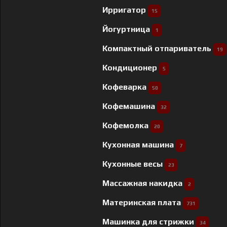
Ирригатор
15
Йогуртница
1
Компактный отпариватель
19
Кондиционер
5
Кофеварка
50
Кофемашина
32
Кофемолка
20
Кухонная машина
7
Кухонные весы
23
Массажная накидка
2
Материнская плата
731
Машинка для стрижки
34