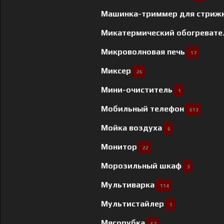
Машинка-триммер для стриж
Микатермический обогреват
Микроволновая печь
17
Миксер
26
Мини-очиститель
1
Мобильный телефон
613
Мойка воздуха
6
Монитор
22
Морозильный шкаф
3
Мультиварка
114
Мультистайлер
1
Мясорубка
67