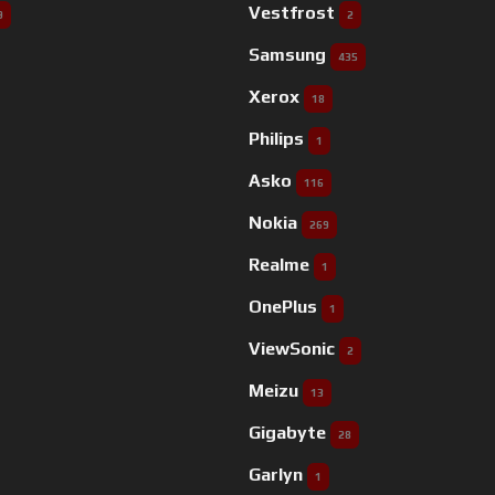
Vestfrost
9
2
Samsung
435
Xerox
18
Philips
1
Asko
116
Nokia
269
Realme
1
OnePlus
1
ViewSonic
2
Meizu
13
Gigabyte
28
Garlyn
1