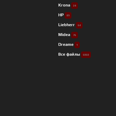
Krona
24
HP
89
Liebherr
64
Midea
76
Dreame
1
Все файлы
6860