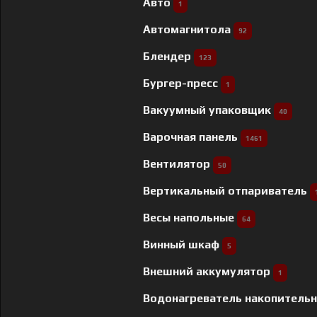
Авто
1
Автомагнитола
92
Блендер
123
Бургер-пресс
1
Вакуумный упаковщик
40
Варочная панель
1461
Вентилятор
50
Вертикальный отпариватель
Весы напольные
64
Винный шкаф
5
Внешний аккумулятор
1
Водонагреватель накопитель