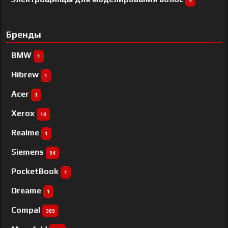
3
Бренды
BMW
1
Hibrew
1
Acer
1
Xerox
18
Realme
1
Siemens
94
PocketBook
1
Dreame
1
Compal
309