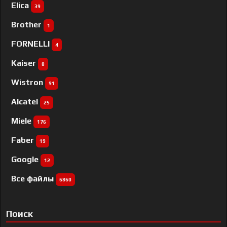
Elica
39
Brother
1
FORNELLI
4
Kaiser
8
Wistron
91
Alcatel
25
Miele
176
Faber
19
Google
12
Все файлы
6860
Поиск