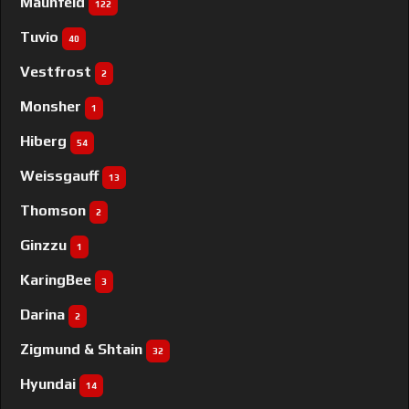
Maunfeld
122
Tuvio
40
Vestfrost
2
Monsher
1
Hiberg
54
Weissgauff
13
Thomson
2
Ginzzu
1
KaringBee
3
Darina
2
Zigmund & Shtain
32
Hyundai
14