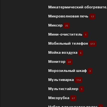
Микатермический обогреват
Микроволновая печь
17
Миксер
26
Мини-очиститель
1
Мобильный телефон
613
Мойка воздуха
6
Монитор
22
Морозильный шкаф
3
Мультиварка
114
Мультистайлер
1
Мясорубка
67
Набор для укладки волос