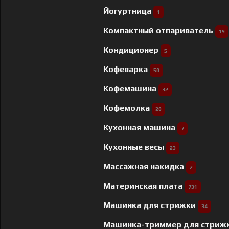
Йогуртница
1
Компактный отпариватель
19
Кондиционер
5
Кофеварка
50
Кофемашина
32
Кофемолка
20
Кухонная машина
7
Кухонные весы
23
Массажная накидка
2
Материнская плата
731
Машинка для стрижки
34
Машинка-триммер для стриж