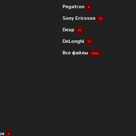
Pegatron
8
Sony Ericsson
59
Dexp
25
DeLonghi
17
Все файлы
6860
ки
2