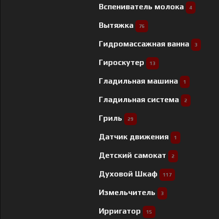
Вспениватель молока
4
Вытяжка
76
Гидромассажная ванна
3
Гироскутер
13
Гладильная машина
1
Гладильная система
2
Гриль
29
Датчик движения
1
Детский самокат
2
Духовой Шкаф
117
Измельчитель
3
Ирригатор
15