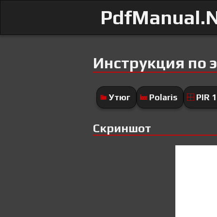
PdfManual.
Инструкция по э
Утюг
Polaris
PIR 
Скриншот