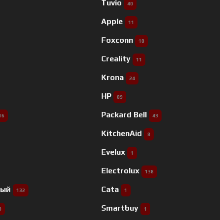
Tuvio
40
Apple
11
Foxconn
18
Creality
11
Krona
24
HP
89
Packard Bell
16
43
KitchenAid
8
Evelux
1
Electrolux
138
ный
Cata
132
1
Smartbuy
9
1