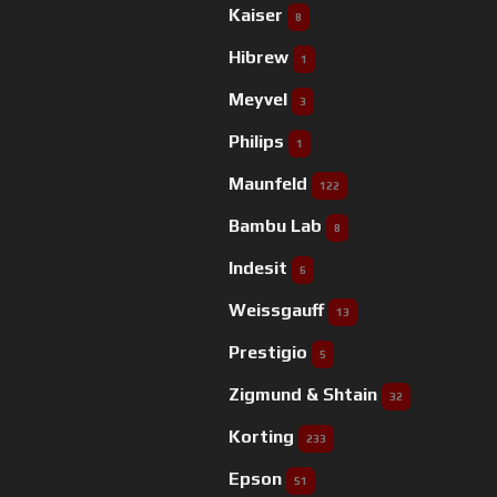
Kaiser
8
Hibrew
1
Meyvel
3
Philips
1
Maunfeld
122
Bambu Lab
8
Indesit
6
Weissgauff
13
Prestigio
5
Zigmund & Shtain
32
Korting
233
Epson
51