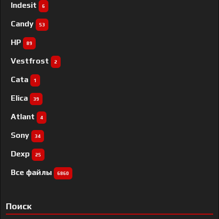
Indesit
6
Candy
53
HP
89
Vestfrost
2
Cata
1
Elica
39
Atlant
4
Sony
34
Dexp
25
Все файлы
6860
Поиск