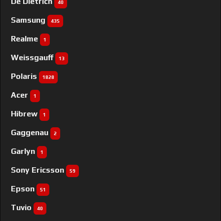
De Dietrich
40
Samsung
435
Realme
1
Weissgauff
13
Polaris
1828
Acer
1
Hibrew
1
Gaggenau
2
Garlyn
1
Sony Ericsson
59
Epson
51
Tuvio
40