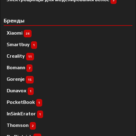
3
Бренды
Xiaomi
24
Smartbuy
1
Creality
11
Bomann
7
Gorenje
15
Dunavox
1
PocketBook
1
InSinkErator
1
Thomson
2