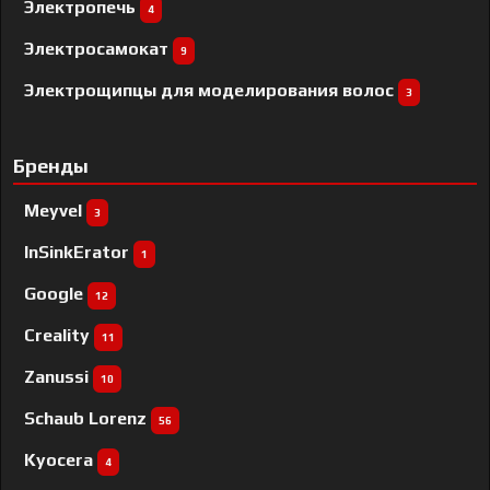
Электропечь
4
Электросамокат
9
Электрощипцы для моделирования волос
3
Бренды
Meyvel
3
InSinkErator
1
Google
12
Creality
11
Zanussi
10
Schaub Lorenz
56
Kyocera
4