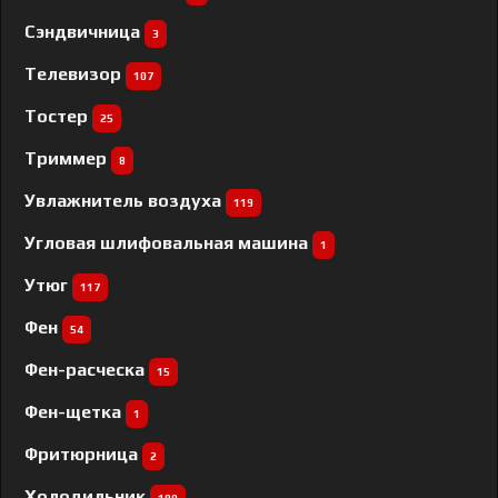
Сэндвичница
3
Телевизор
107
Тостер
25
Триммер
8
Увлажнитель воздуха
119
Угловая шлифовальная машина
1
Утюг
117
Фен
54
Фен-расческа
15
Фен-щетка
1
Фритюрница
2
Холодильник