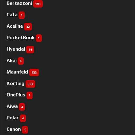
Bertazzoni
191
Cata
1
Aceline
42
PocketBook
1
Hyundai
14
Akai
6
Maunfeld
122
Korting
233
OnePlus
1
Aiwa
4
Polar
4
Canon
1