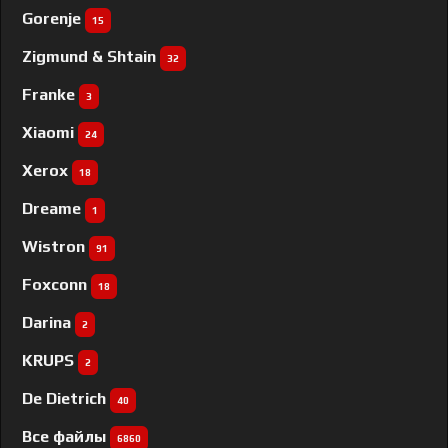
Gorenje
15
Zigmund & Shtain
32
Franke
3
Xiaomi
24
Xerox
18
Dreame
1
Wistron
91
Foxconn
18
Darina
2
KRUPS
2
De Dietrich
40
Все файлы
6860