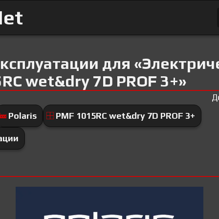
Net
эксплуатации для «Электрич
5RC wet&dry 7D PROF 3+»
Д
Polaris
PMF 1015RC wet&dry 7D PROF 3+
ации