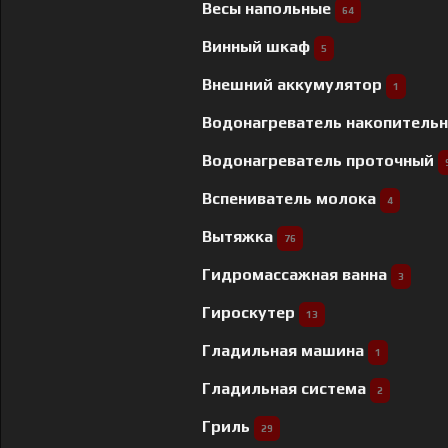
Весы напольные
64
Винный шкаф
5
Внешний аккумулятор
1
Водонагреватель накопитель
Водонагреватель проточный
Вспениватель молока
4
Вытяжка
76
Гидромассажная ванна
3
Гироскутер
13
Гладильная машина
1
Гладильная система
2
Гриль
29