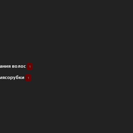
ания волос
1
 мясорубки
1