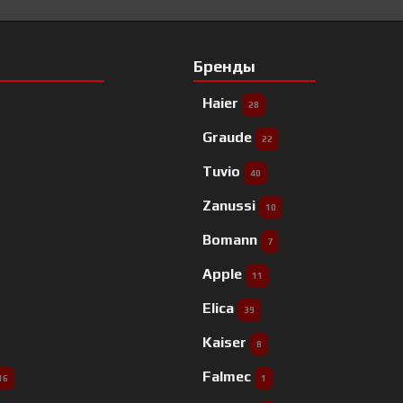
Бренды
Haier
28
Graude
22
Tuvio
40
Zanussi
10
Bomann
7
Apple
11
Elica
39
Kaiser
8
Falmec
16
1