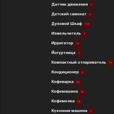
Датчик движения
1
Детский самокат
2
Духовой Шкаф
117
Измельчитель
3
Ирригатор
15
Йогуртница
1
Компактный отпариватель
19
Кондиционер
5
Кофеварка
50
Кофемашина
32
Кофемолка
20
Кухонная машина
7