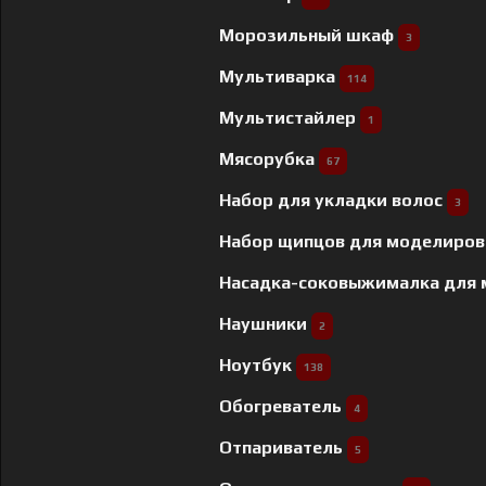
Морозильный шкаф
3
Мультиварка
114
Мультистайлер
1
Мясорубка
67
Набор для укладки волос
3
Набор щипцов для моделиров
Насадка-соковыжималка для
Наушники
2
Ноутбук
138
Обогреватель
4
Отпариватель
5