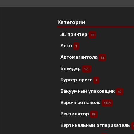
Категории
3D принтер
18
Авто
1
Автомагнитола
92
Блендер
123
Бургер-пресс
1
Вакуумный упаковщик
40
Варочная панель
1461
Вентилятор
50
Вертикальный отпариватель