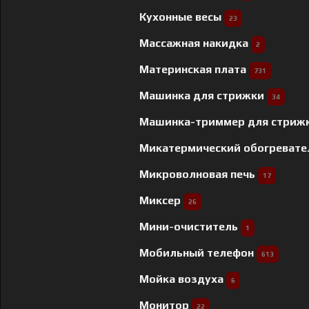
Кухонные весы
23
Массажная накидка
2
Материнская плата
731
Машинка для стрижки
34
Машинка-триммер для стриж
Микатермический обогреват
Микроволновая печь
17
Миксер
26
Мини-очиститель
1
Мобильный телефон
613
Мойка воздуха
6
Монитор
22