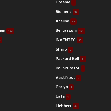
Dreame
1
Siemens
94
Aceline
42
ный
Bertazzoni
132
191
INVENTEC
9
99
Sharp
6
Packard Bell
43
InSinkErator
1
Vestfrost
2
Garlyn
1
Cata
1
Liebherr
64