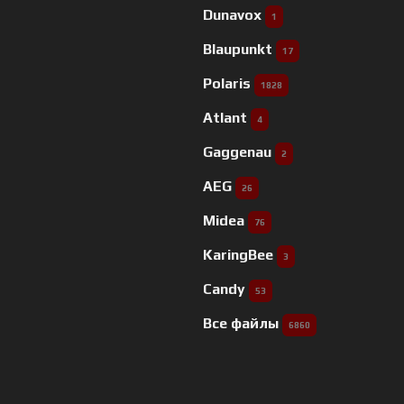
Dunavox
1
Blaupunkt
17
Polaris
1828
Atlant
4
Gaggenau
2
AEG
26
Midea
76
KaringBee
3
Candy
53
Все файлы
6860