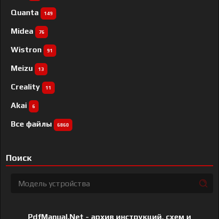
Quanta
149
Midea
76
Wistron
91
Meizu
13
Creality
11
Akai
6
Все файлы
6860
Поиск
PdfManual.Net - архив инструкций, схем и