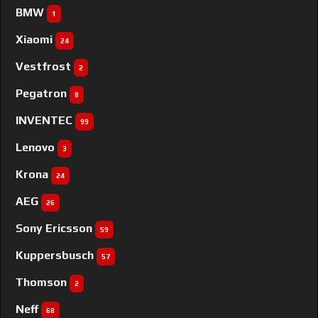
BMW
1
Xiaomi
24
Vestfrost
2
Pegatron
8
INVENTEC
99
Lenovo
3
Krona
24
AEG
26
Sony Ericsson
59
Kuppersbusch
57
Thomson
2
Neff
68