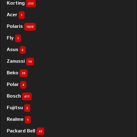
Korting
233
Acer
1
Polaris
1828
Fly
1
Asus
6
Zanussi
10
Beko
39
Polar
4
Bosch
411
Fujitsu
2
Realme
1
Packard Bell
43