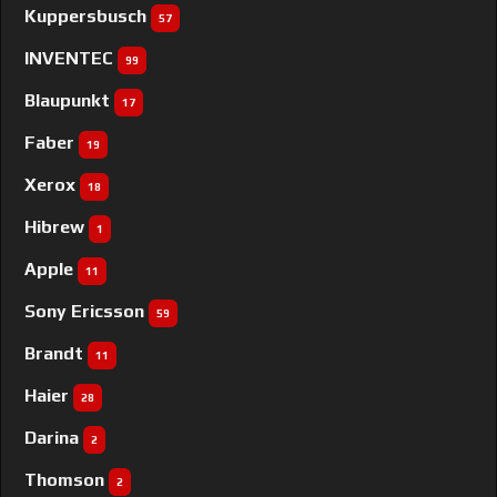
Kuppersbusch
57
INVENTEC
99
Blaupunkt
17
Faber
19
Xerox
18
Hibrew
1
Apple
11
Sony Ericsson
59
Brandt
11
Haier
28
Darina
2
Thomson
2