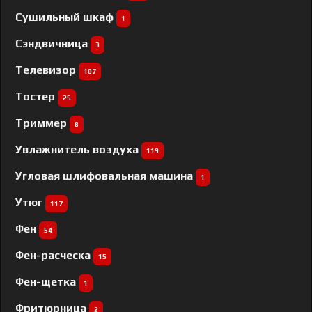
Сушильный шкаф
1
Сэндвичница
3
Телевизор
107
Тостер
25
Триммер
8
Увлажнитель воздуха
119
Угловая шлифовальная машина
1
Утюг
117
Фен
54
Фен-расческа
15
Фен-щетка
1
Фритюрница
2