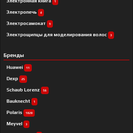
Электронная книга
1
Электропечь
4
Электросамокат
9
Электрощипцы для моделирования волос
3
Бренды
Huawei
11
Dexp
25
Schaub Lorenz
56
Bauknecht
1
Polaris
1828
Meyvel
3