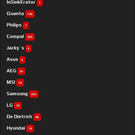
InSinkErator
1
Quanta
149
Philips
1
Compal
309
Jacky`s
4
Asus
6
AEG
26
MSI
16
Samsung
435
LG
79
De Dietrich
40
Hyundai
14