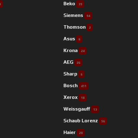
Beko
9
39
Siemens
94
Thomson
2
Asus
6
Krona
24
AEG
26
Sharp
6
Bosch
411
Xerox
18
Weissgauff
13
Schaub Lorenz
56
Haier
28