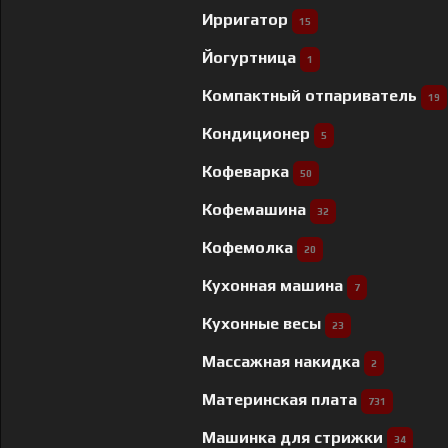
Ирригатор
15
Йогуртница
1
Компактный отпариватель
19
Кондиционер
5
Кофеварка
50
Кофемашина
32
Кофемолка
20
Кухонная машина
7
Кухонные весы
23
Массажная накидка
2
Материнская плата
731
Машинка для стрижки
34