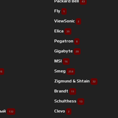
Packard Bell
43
Fly
1
ViewSonic
2
Elica
39
Pegatron
8
Gigabyte
28
MSI
16
Smeg
16
254
Zigmund & Shtain
32
Brandt
11
Schulthess
13
ный
Clevo
132
2