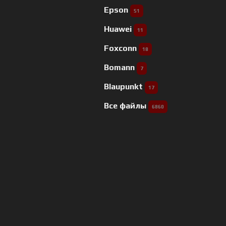
Epson
51
Huawei
11
Foxconn
18
Bomann
7
Blaupunkt
17
Все файлы
6860