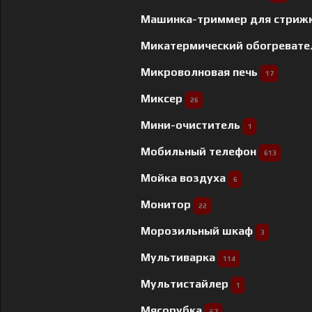
Машинка-триммер для стриж
Микатермический обогреват
Микроволновая печь
17
Миксер
26
Мини-очиститель
1
Мобильный телефон
613
Мойка воздуха
6
Монитор
22
Морозильный шкаф
3
Мультиварка
114
Мультистайлер
1
Мясорубка
67