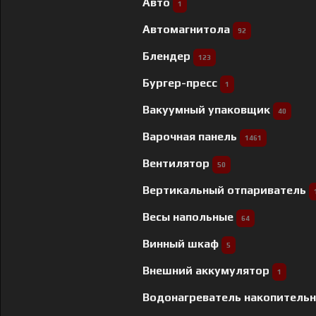
Авто
1
Автомагнитола
92
Блендер
123
Бургер-пресс
1
Вакуумный упаковщик
40
Варочная панель
1461
Вентилятор
50
Вертикальный отпариватель
Весы напольные
64
Винный шкаф
5
Внешний аккумулятор
1
Водонагреватель накопитель