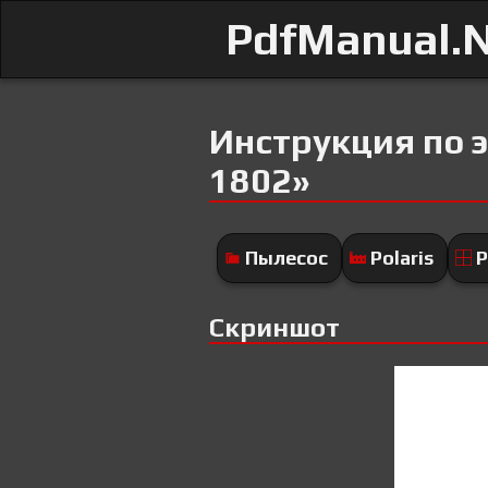
PdfManual.
Инструкция по э
1802»
Пылесос
Polaris
P
Скриншот