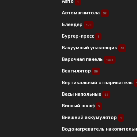
Авто
1
Автомагнитола
92
Блендер
123
Бургер-пресс
1
Вакуумный упаковщик
40
Варочная панель
1461
Вентилятор
50
Вертикальный отпариватель
Весы напольные
64
Винный шкаф
5
Внешний аккумулятор
1
Водонагреватель накопитель