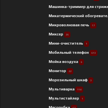
Машинка-триммер для стриж
Микатермический обогреват
Микроволновая печь
17
Миксер
26
Мини-очиститель
1
Мобильный телефон
613
Мойка воздуха
6
Монитор
22
Морозильный шкаф
3
Мультиварка
114
Мультистайлер
1
Мясорубка
67