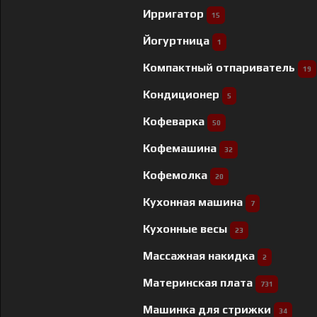
Ирригатор
15
Йогуртница
1
Компактный отпариватель
19
Кондиционер
5
Кофеварка
50
Кофемашина
32
Кофемолка
20
Кухонная машина
7
Кухонные весы
23
Массажная накидка
2
Материнская плата
731
Машинка для стрижки
34