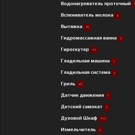
Водонагреватель проточный
Вспениватель молока
4
Вытяжка
76
Гидромассажная ванна
3
Гироскутер
13
Гладильная машина
1
Гладильная система
2
Гриль
29
Датчик движения
1
Детский самокат
2
Духовой Шкаф
117
Измельчитель
3