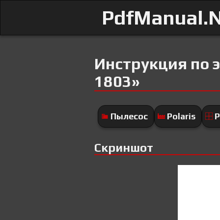
PdfManual.
Инструкция по э
1803»
Пылесос
Polaris
P
Скриншот