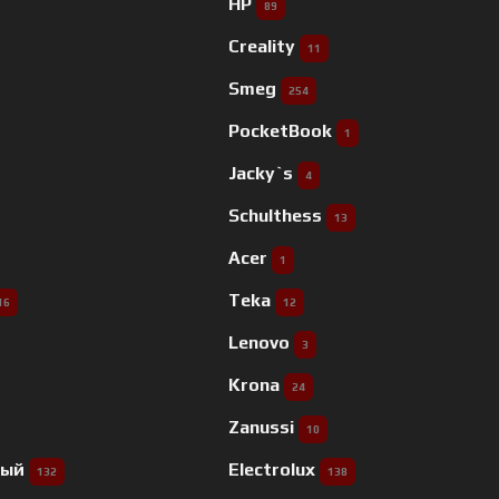
HP
89
Creality
11
Smeg
254
PocketBook
1
Jacky`s
4
Schulthess
13
Acer
1
Teka
16
12
Lenovo
3
Krona
24
Zanussi
10
ный
Electrolux
132
138