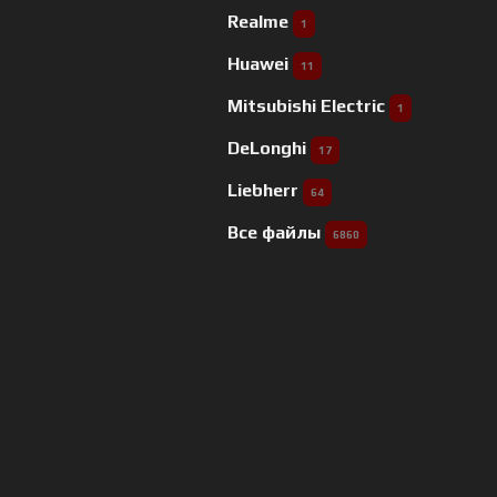
Realme
1
Huawei
11
Mitsubishi Electric
1
DeLonghi
17
Liebherr
64
Все файлы
6860