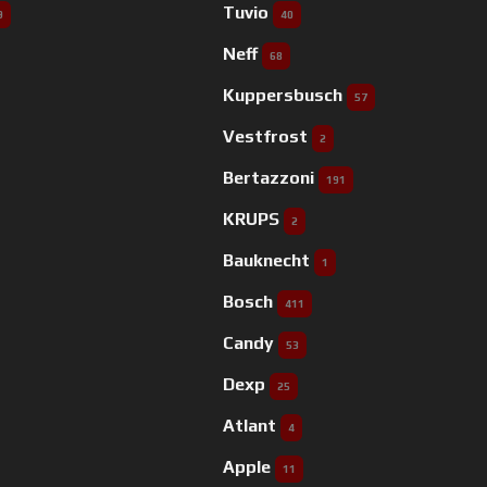
Tuvio
9
40
Neff
68
Kuppersbusch
57
Vestfrost
2
Bertazzoni
191
KRUPS
2
Bauknecht
1
Bosch
411
Candy
53
Dexp
25
Atlant
4
Apple
11