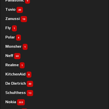
Panasonic
9
Tuvio
40
Zanussi
10
Fly
1
Polar
4
Monsher
1
Neff
68
Realme
1
KitchenAid
8
De Dietrich
40
Schulthess
13
Nokia
269