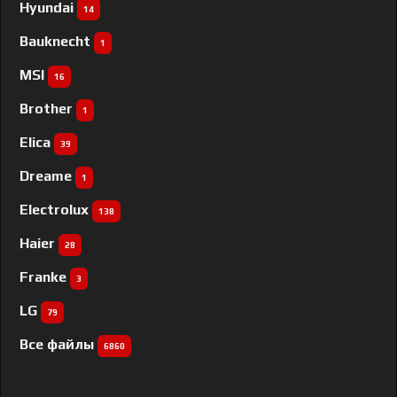
Hyundai
14
Bauknecht
1
MSI
16
Brother
1
Elica
39
Dreame
1
Electrolux
138
Haier
28
Franke
3
LG
79
Все файлы
6860