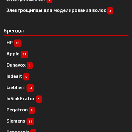
Электрощипцы для моделирования волос
3
Бренды
HP
89
Apple
11
Dunavox
1
Indesit
6
Liebherr
64
InSinkErator
1
Pegatron
8
Siemens
94