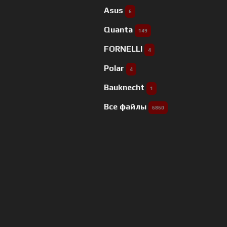
Asus
6
Quanta
149
FORNELLI
4
Polar
4
Bauknecht
1
Все файлы
6860