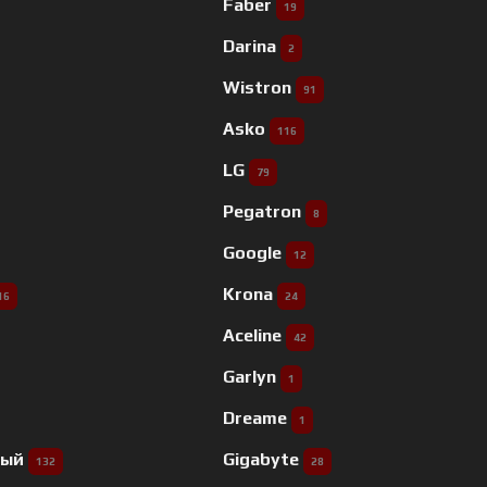
Faber
19
Darina
2
Wistron
91
Asko
116
LG
79
Pegatron
8
Google
12
Krona
16
24
Aceline
42
Garlyn
1
Dreame
1
ный
Gigabyte
132
28