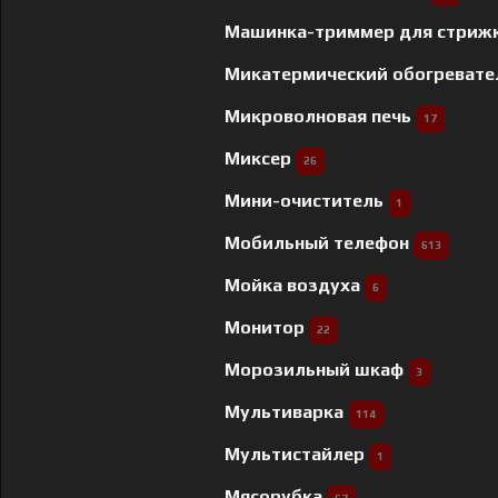
Машинка-триммер для стриж
Микатермический обогреват
Микроволновая печь
17
Миксер
26
Мини-очиститель
1
Мобильный телефон
613
Мойка воздуха
6
Монитор
22
Морозильный шкаф
3
Мультиварка
114
Мультистайлер
1
Мясорубка