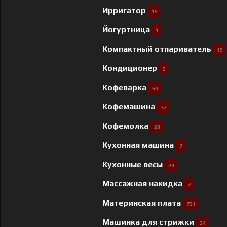
Ирригатор
15
Йогуртница
1
Компактный отпариватель
19
Кондиционер
5
Кофеварка
50
Кофемашина
32
Кофемолка
20
Кухонная машина
7
Кухонные весы
23
Массажная накидка
2
Материнская плата
731
Машинка для стрижки
34