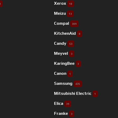
Xerox
9
18
Meizu
13
Compal
309
KitchenAid
8
Candy
53
Meyvel
3
KaringBee
3
Canon
1
Samsung
435
Mitsubishi Electric
1
Elica
39
Franke
3