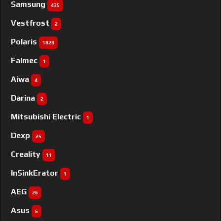
Samsung
435
Vestfrost
2
Polaris
1828
Falmec
1
Aiwa
4
Darina
2
Mitsubishi Electric
1
Dexp
25
Creality
11
InSinkErator
1
AEG
26
Asus
6