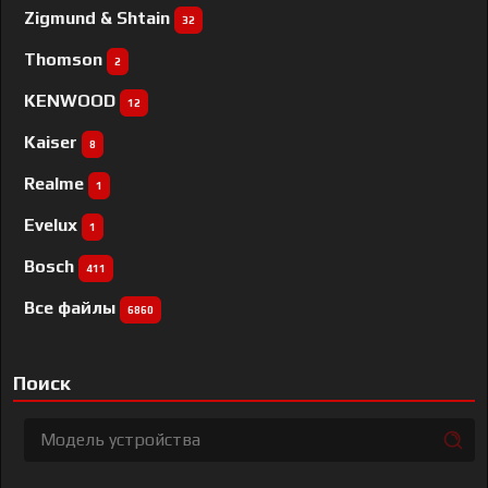
Zigmund & Shtain
32
Thomson
2
KENWOOD
12
Kaiser
8
Realme
1
Evelux
1
Bosch
411
Все файлы
6860
Поиск