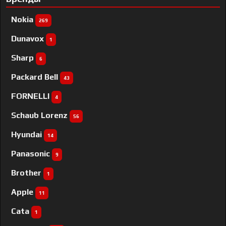
Nokia
269
Dunavox
1
Sharp
6
Packard Bell
43
FORNELLI
4
Schaub Lorenz
56
Hyundai
14
Panasonic
9
Brother
1
Apple
11
Cata
1